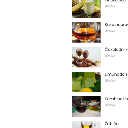
HRANA
Kako naprav
HRANA
Čokoladni k
HRANA
Limunada s
HRANA
Kombinat b
HRANA
Žuti čaj