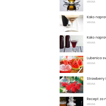
HRANA
Kako naprav
HRANA
Kako naprav
HRANA
Lubenica s
HRANA
Strawberry 
HRANA
Recept za 
HRANA