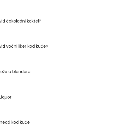
iti čokoladni koktel?
iti voćni liker kod kuće?
veža u blenderu
Liquor
mead kod kuće