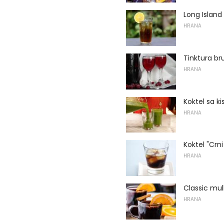
Long Island
HRANA
Tinktura br
HRANA
Koktel sa k
HRANA
Koktel "Crni
HRANA
Classic mul
HRANA