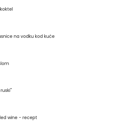
 koktel
usnice na vodku kod kuće
islom
 ruski"
led wine - recept