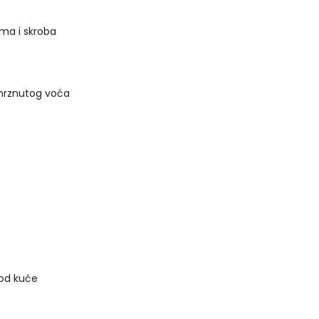
ema i skroba
amrznutog voća
kod kuće