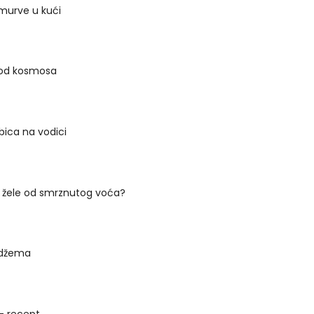
 murve u kući
 od kosmosa
bica na vodici
i žele od smrznutog voća?
 džema
- recept