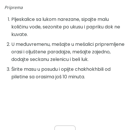
Priprema
Pljeskalice sa lukom narezane, sipajte malu
količinu vode, sezonite po ukusu i papriku dok ne
kuvate.
U međuvremenu, mešajte u mešalici pripremljene
orasi i oljuštene paradajze, mešajte zajedno,
dodajte seckanu zelenicu i beli luk.
Širite masu u posudu i opijte chakhokhbili od
piletine sa orasima još 10 minuta.