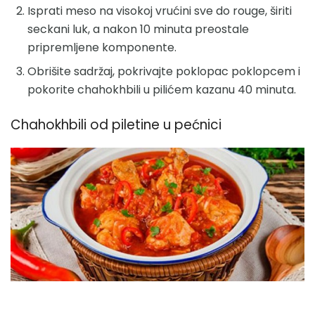
Isprati meso na visokoj vrućini sve do rouge, širiti
seckani luk, a nakon 10 minuta preostale
pripremljene komponente.
Obrišite sadržaj, pokrivajte poklopac poklopcem i
pokorite chahokhbili u pilićem kazanu 40 minuta.
Chahokhbili od piletine u pećnici