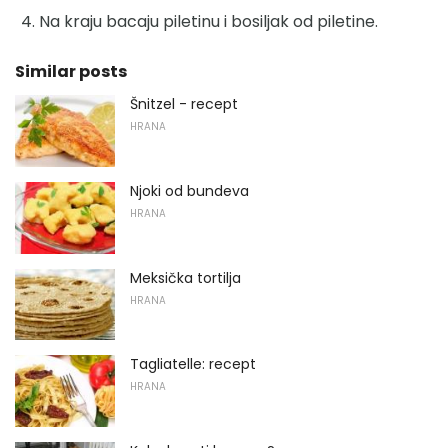
Na kraju bacaju piletinu i bosiljak od piletine.
Similar posts
Šnitzel - recept
HRANA
Njoki od bundeva
HRANA
Meksička tortilja
HRANA
Tagliatelle: recept
HRANA