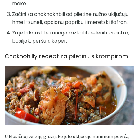
meke.
Začini za chakhokhbili od piletine nužno uključuju
hmelj-suneli, opcionu papriku i imeretski šafran.
Za jela koristite mnogo različitih zelenih: cilantro,
bosiljak, peršun, koper.
Chakhohilly recept za piletinu s krompirom
U klasičnoj verziji, gruzijsko jelo uključuje minimum povrća,