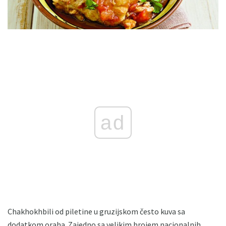
ad
Chakhokhbili od piletine u gruzijskom često kuva sa
dodatkom oraha. Zajedno sa velikim brojem nacionalnih