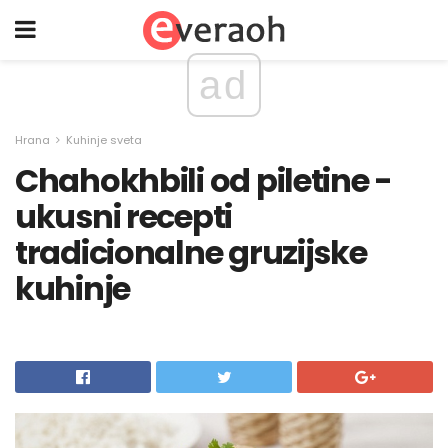
ad
Hrana
Kuhinje sveta
Chahokhbili od piletine -
ukusni recepti
tradicionalne gruzijske
kuhinje