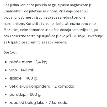
Još jedna varijanta posuđa sa gruzijskim naglaskom je
Chahokhbili od piletine sa vinom. Piće daje posebnu
piquantnost mesu i ispunjava sos sa jedinstvenom
harmonijom. Koristite i crveno i belo, ali nužno suvo vino.
Međutim, neke domaćice uspješno dodaju semisvijetne, pa
čak i desertne sorte, vjerujući da je ovo još ukusnije. Osveženje
za 6 ljudi biće spremno za sat vremena.
Sastojci:
pileće meso - 1,4 kg;
vino - 140 ml;
sijalice - 400 g;
veliki skup korijandera - 2 komada;
paradajz - 600 g;
zube od belog luka - 7 komada;