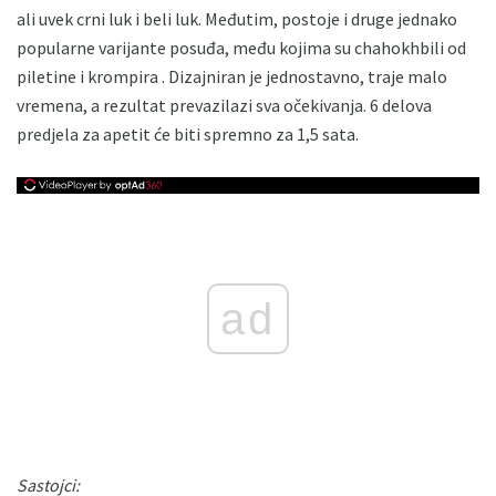
ali uvek crni luk i beli luk. Međutim, postoje i druge jednako
popularne varijante posuđa, među kojima su chahokhbili od
piletine i krompira . Dizajniran je jednostavno, traje malo
vremena, a rezultat prevazilazi sva očekivanja. 6 delova
predjela za apetit će biti spremno za 1,5 sata.
ad
Sastojci: