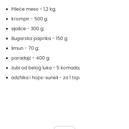
Pileće meso - 1,2 kg;
krompir - 500 g;
sijalice - 300 g;
Bugarska paprika - 150 g;
limun - 70 g;
paradajz - 400 g;
zubi od belog luka - 5 komada;
adzhika i hops-suneli - za 1 tsp.