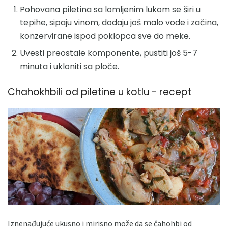
Pohovana piletina sa lomljenim lukom se širi u
tepihe, sipaju vinom, dodaju još malo vode i začina,
konzervirane ispod poklopca sve do meke.
Uvesti preostale komponente, pustiti još 5-7
minuta i ukloniti sa ploče.
Chahokhbili od piletine u kotlu - recept
Iznenađujuće ukusno i mirisno može da se čahohbi od