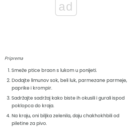
ad
Priprema
Smeže ptice braon s lukom u ponijeti.
Dodajte limunov sok, beli luk, parmezane parmeje,
paprike i krompir.
Sadržajte sadržaj kako biste ih okusili i gurali ispod
poklopca do kraja.
Na kraju, oni biljka zelenila, daju chakhokhbili od
piletine za pivo.