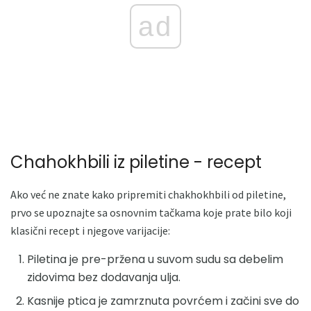
ad
Chahokhbili iz piletine - recept
Ako već ne znate kako pripremiti chakhokhbili od piletine,
prvo se upoznajte sa osnovnim tačkama koje prate bilo koji
klasični recept i njegove varijacije:
Piletina je pre-pržena u suvom sudu sa debelim
zidovima bez dodavanja ulja.
Kasnije ptica je zamrznuta povrćem i začini sve do