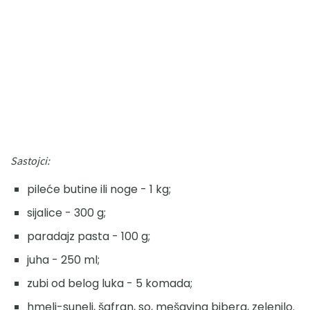
Sastojci:
pileće butine ili noge - 1 kg;
sijalice - 300 g;
paradajz pasta - 100 g;
juha - 250 ml;
zubi od belog luka - 5 komada;
hmelj-suneli, šafran, so, mešavina bibera, zelenilo.