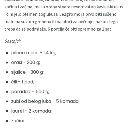
začina i začina, masa oraha stvara neverovatan kavkaski ukus
i čini jelo plemenitog ukusa. Jezgro mora prvo biti sušeno
malo na suvom grebenu ili na ploči za pečenje, nakon čega
treba da se podmlaže. 6 porcija će biti spremno za 1 sat.
Sastojci:
pileće meso - 1,4 kg;
orasi - 200 g;
sijalice - 300 g;
čili - 1 pod;
paradajz - 600 g;
zubi od belog luka - 5 komada;
laurel - 2 komada;
začini.