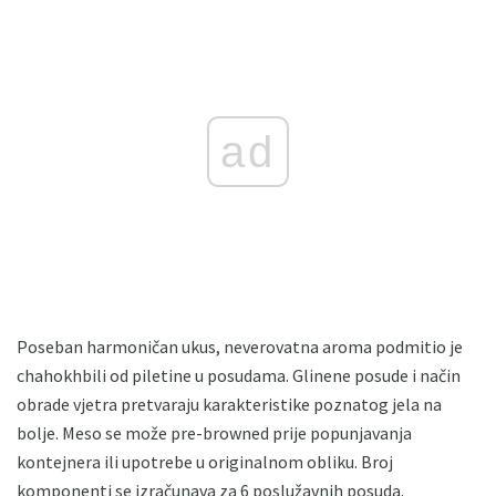
ad
Poseban harmoničan ukus, neverovatna aroma podmitio je
chahokhbili od piletine u posudama. Glinene posude i način
obrade vjetra pretvaraju karakteristike poznatog jela na
bolje. Meso se može pre-browned prije popunjavanja
kontejnera ili upotrebe u originalnom obliku. Broj
komponenti se izračunava za 6 poslužavnih posuda.