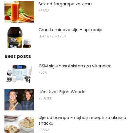
Sok od šargarepe za zimu
HRANA
Crno kuminovo ulje - aplikacija
LEPOTA I ZDRAVLJE
Best posts
GSM sigurnosni sistem za vikendice
KUĆA
Lični život Elijah Wooda
ZVIJEZDE
Ulje od haringa - najbolji recepti za ukusnu
snacku
HRANA