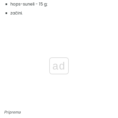
hops-suneli - 15 g;
začini.
ad
Priprema