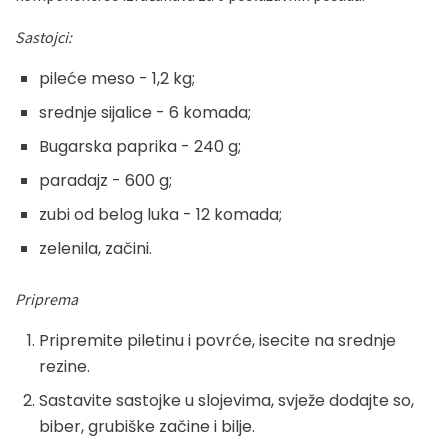
Sastojci:
pileće meso - 1,2 kg;
srednje sijalice - 6 komada;
Bugarska paprika - 240 g;
paradajz - 600 g;
zubi od belog luka - 12 komada;
zelenila, začini.
Priprema
Pripremite piletinu i povrće, isecite na srednje
rezine.
Sastavite sastojke u slojevima, svježe dodajte so,
biber, grubiške začine i bilje.