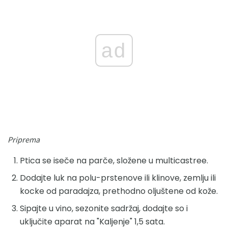
ad
Priprema
Ptica se iseče na parče, složene u multicastree.
Dodajte luk na polu-prstenove ili klinove, zemlju ili
kocke od paradajza, prethodno oljuštene od kože.
Sipajte u vino, sezonite sadržaj, dodajte so i
uključite aparat na "Kaljenje" 1,5 sata.