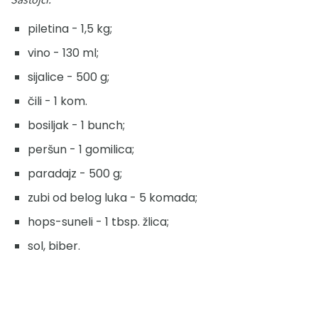
piletina - 1,5 kg;
vino - 130 ml;
sijalice - 500 g;
čili - 1 kom.
bosiljak - 1 bunch;
peršun - 1 gomilica;
paradajz - 500 g;
zubi od belog luka - 5 komada;
hops-suneli - 1 tbsp. žlica;
sol, biber.