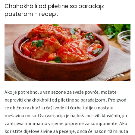
Chahokhbili od piletine sa paradajz
pasterom - recept
Ako je potrebno, u van sezone za sveže povrće, možete
napraviti chakhokhbili od piletine sa paradajzom . Proizvod
se obično razblaži u čaši vode ili čorbe i ulije u nastalu
mešavinu mesa. Ova varijacija je najbrža od svih klasičnih, jer
zahtijeva minimalno vrijeme pripreme za komponente. Ako
koristite dijelove živine za pecenje, onda će nakon 40 minuta