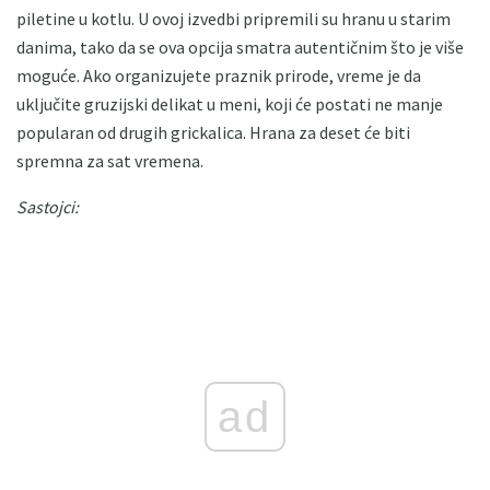
piletine u kotlu. U ovoj izvedbi pripremili su hranu u starim
danima, tako da se ova opcija smatra autentičnim što je više
moguće. Ako organizujete praznik prirode, vreme je da
uključite gruzijski delikat u meni, koji će postati ne manje
popularan od drugih grickalica. Hrana za deset će biti
spremna za sat vremena.
Sastojci:
ad