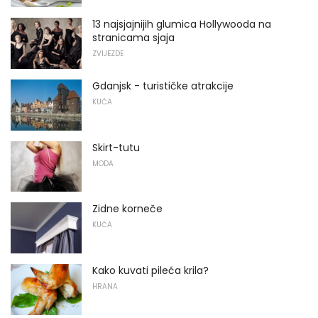
13 najsjajnijih glumica Hollywooda na
stranicama sjaja
ZVIJEZDE
Gdanjsk - turističke atrakcije
KUĆA
Skirt-tutu
MODA
Zidne korneče
KUĆA
Kako kuvati pileća krila?
HRANA