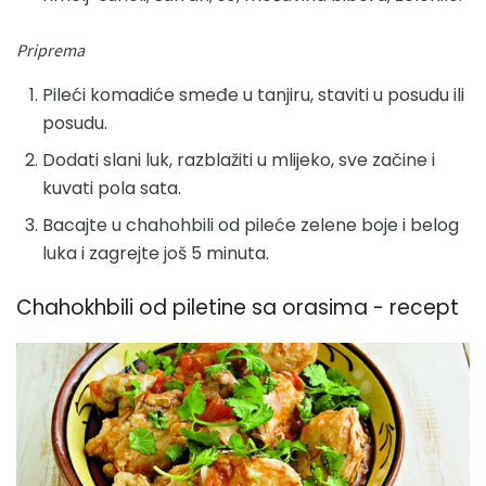
Priprema
Pileći komadiće smeđe u tanjiru, staviti u posudu ili
posudu.
Dodati slani luk, razblažiti u mlijeko, sve začine i
kuvati pola sata.
Bacajte u chahohbili od pileće zelene boje i belog
luka i zagrejte još 5 minuta.
Chahokhbili od piletine sa orasima - recept