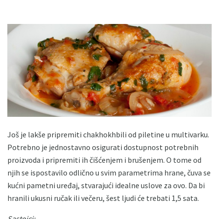
Još je lakše pripremiti chakhokhbili od piletine u multivarku.
Potrebno je jednostavno osigurati dostupnost potrebnih
proizvoda i pripremiti ih čišćenjem i brušenjem. O tome od
njih se ispostavilo odlično u svim parametrima hrane, čuva se
kućni pametni uređaj, stvarajući idealne uslove za ovo. Da bi
hranili ukusni ručak ili večeru, šest ljudi će trebati 1,5 sata.
Sastojci: