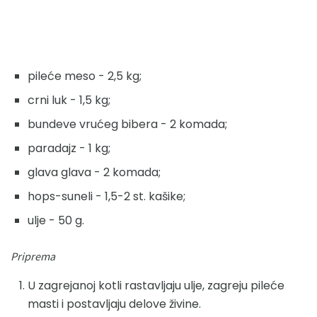
pileće meso - 2,5 kg;
crni luk - 1,5 kg;
bundeve vrućeg bibera - 2 komada;
paradajz - 1 kg;
glava glava - 2 komada;
hops-suneli - 1,5-2 st. kašike;
ulje - 50 g.
Priprema
U zagrejanoj kotli rastavljaju ulje, zagreju pileće
masti i postavljaju delove živine.