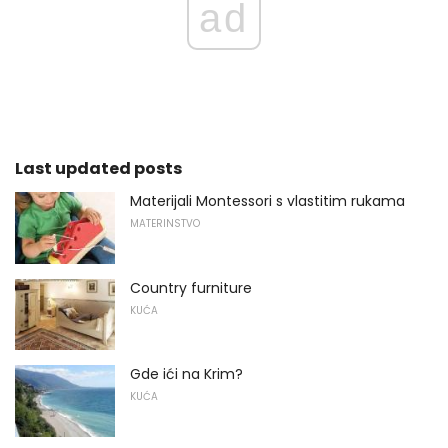
ad
Last updated posts
Materijali Montessori s vlastitim rukama
MATERINSTVO
Country furniture
KUĆA
Gde ići na Krim?
KUĆA