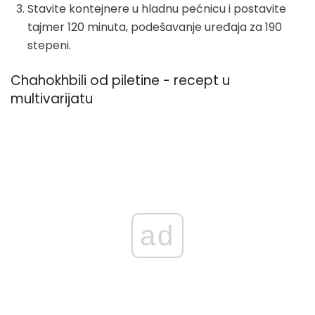
Stavite kontejnere u hladnu pećnicu i postavite
tajmer 120 minuta, podešavanje uređaja za 190
stepeni.
Chahokhbili od piletine - recept u
multivarijatu
ad