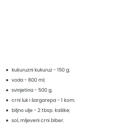
kukuruzni kukuruz - 150 g;
voda - 800 ml;
svinjetina - 500 g;
crni luk i šargarepa - 1 kom.
biljno ulje - 2 tbsp. kašike;
sol, mljeveni crni biber.