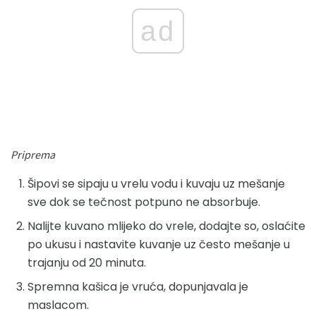
ad
Priprema
Šipovi se sipaju u vrelu vodu i kuvaju uz mešanje
sve dok se tečnost potpuno ne absorbuje.
Nalijte kuvano mlijeko do vrele, dodajte so, oslaćite
po ukusu i nastavite kuvanje uz često mešanje u
trajanju od 20 minuta.
Spremna kašica je vruća, dopunjavala je
maslacom.