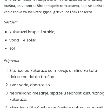
brašna, servirano sa širokim spektrom sosova, koje se koriste
kao osnova za sve vrste gipsa, grickalica i čak i deserta.
Sastojci:
kukuruzni krup - 1 staklo;
voda - 4 šolje;
sol.
Priprema
Žitarice od kukuruza se mlevaju u mlinu za kafu
dok se ne dobije brašna.
Kvar vode, dodajte so.
Neprekidno mešanje, sipajte u tečnost kukuruznog
kukuruza.
Masu iscrpljite čestim mešanjem dok se ne zaguši