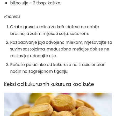
biljno ulje - 2 tbsp. kašike.
Priprema
Grate gruse u mlinu za kafu dok se ne dobije
brašna, a zatim miješati solju, šećerom.
Razbacivanje jaja odvojeno mlekom, mješavajte sa
suvim sastojcima, međusobno mešajte dok se ne
rastavljaju, dodajte ulje.
Pečete palačinke od kukuruza na tradicionalan
način na zagrejanom tiganju.
Keksi od kukuruznih kukuruza kod kuće