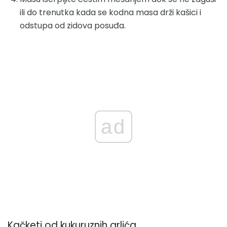
ili do trenutka kada se kodna masa drži kašici i
odstupa od zidova posuđa.
ad
Kačketi od kukuruznih grlića