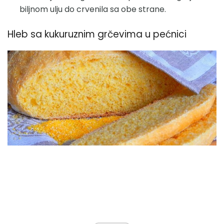
biljnom ulju do crvenila sa obe strane.
Hleb sa kukuruznim grčevima u pećnici