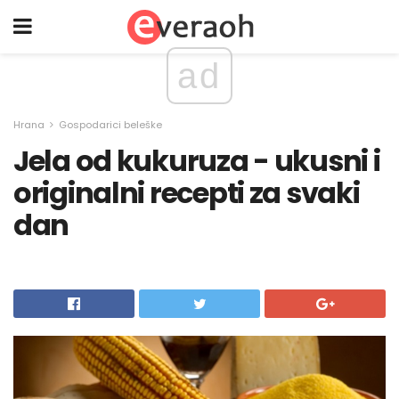
ad
Hrana
Gospodarici beleške
Jela od kukuruza - ukusni i
originalni recepti za svaki
dan