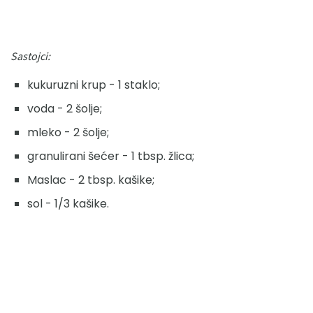
Sastojci:
kukuruzni krup - 1 staklo;
voda - 2 šolje;
mleko - 2 šolje;
granulirani šećer - 1 tbsp. žlica;
Maslac - 2 tbsp. kašike;
sol - 1/3 kašike.