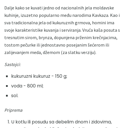
Dalje kako se kuvati jedno od nacionalnih jela moldavske
kuhinje, izuzetno popularno među narodima Kavkaza. Kao i
sva tradicionalna jela od kukuruznih grmova, homini ima
svoje karakteristike kuvanja i serviranja. Vruća kaša posuta s
tresnutim sirom, brynza, dopunjena prženim krečnjacima,
tostom pečurke ili jednostavno posejanim šećerom ili
zalijevanjem meda, džemom (za slatku verziju).
Sastojci:
kukuruzni kukuruz - 150 g;
voda - 800 ml;
sol.
Priprema
U kotlu ili posudu sa debelim dnom i zidovima,