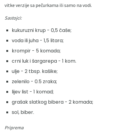
vitke verzije sa pečurkama ili samo na vodi.
Sastojci:
kukuruzni krup - 0,5 čaše;
voda ili juha - 1,5 litara;
krompir - 5 komada;
crni luk i šargarepa - 1 kom.
ulje - 2 tbsp. kašike;
zelenilo - 0.5 zraka;
lijev list - 1 komad;
grašak slatkog bibera - 2 komada;
sol, biber.
Priprema