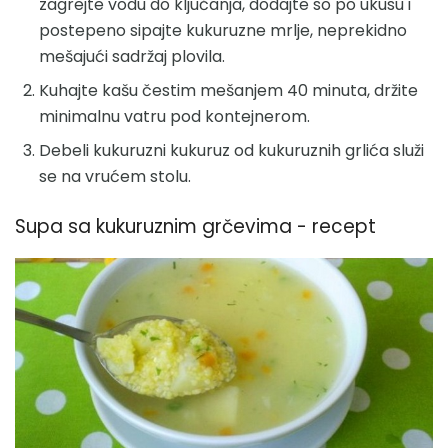
zagrejte vodu do ključanja, dodajte so po ukusu i
postepeno sipajte kukuruzne mrlje, neprekidno
mešajući sadržaj plovila.
Kuhajte kašu čestim mešanjem 40 minuta, držite
minimalnu vatru pod kontejnerom.
Debeli kukuruzni kukuruz od kukuruznih grlića služi
se na vrućem stolu.
Supa sa kukuruznim grčevima - recept