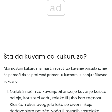
ad
Šta da kuvam od kukuruza?
Ako postoji kukuruzna mast, recepti za kuvanje posuđa iz nje
će pomoći da se proizvod primeni u kućnom kuhanju efikasno
i ukusno.
Najlakši način za kuvanje žitarica je kuvanje kašice
od nje, koristeći vodu, mleko ili juho kao tečnost.
Klasičan ukus ovog jela lako se diverzifikuje
dodavanjem povrća, voća ili mesnih sastojaka.