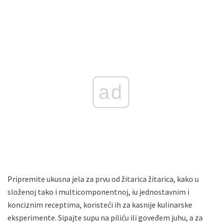
ad
Pripremite ukusna jela za prvu od žitarica žitarica, kako u
složenoj tako i multicomponentnoj, iu jednostavnim i
konciznim receptima, koristeći ih za kasnije kulinarske
eksperimente. Sipajte supu na piliću ili goveđem juhu, a za