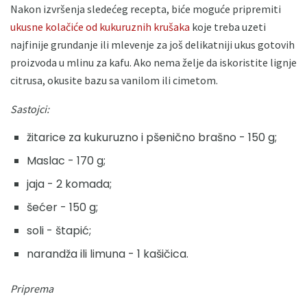
Nakon izvršenja sledećeg recepta, biće moguće pripremiti
ukusne kolačiće od kukuruznih krušaka
koje treba uzeti
najfinije grundanje ili mlevenje za još delikatniji ukus gotovih
proizvoda u mlinu za kafu. Ako nema želje da iskoristite lignje
citrusa, okusite bazu sa vanilom ili cimetom.
Sastojci:
žitarice za kukuruzno i ​​pšenično brašno - 150 g;
Maslac - 170 g;
jaja - 2 komada;
šećer - 150 g;
soli - štapić;
narandža ili limuna - 1 kašičica.
Priprema