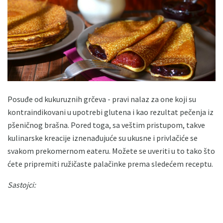
Posuđe od kukuruznih grčeva - pravi nalaz za one koji su
kontraindikovani u upotrebi glutena i kao rezultat pečenja iz
pšeničnog brašna. Pored toga, sa veštim pristupom, takve
kulinarske kreacije iznenađujuće su ukusne i privlačiće se
svakom prekomernom eateru. Možete se uveriti u to tako što
ćete pripremiti ružičaste palačinke prema sledećem receptu.
Sastojci: