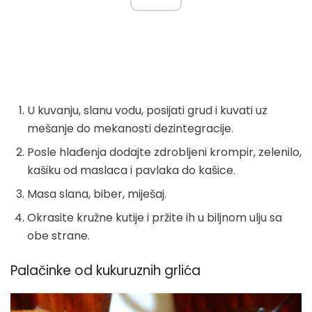
U kuvanju, slanu vodu, posijati grud i kuvati uz
mešanje do mekanosti dezintegracije.
Posle hlađenja dodajte zdrobljeni krompir, zelenilo,
kašiku od maslaca i pavlaka do kašice.
Masa slana, biber, miješaj.
Okrasite kružne kutije i pržite ih u biljnom ulju sa
obe strane.
Palačinke od kukuruznih grlića