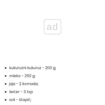
ad
kukuruzni kukuruz - 200 g;
mleko - 250 g;
jaja - 2 komada;
šećer - 3 tsp.
soli - štapić;