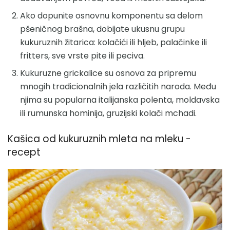
Ako dopunite osnovnu komponentu sa delom
pšeničnog brašna, dobijate ukusnu grupu
kukuruznih žitarica: kolačići ili hljeb, palačinke ili
fritters, sve vrste pite ili peciva.
Kukuruzne grickalice su osnova za pripremu
mnogih tradicionalnih jela različitih naroda. Među
njima su popularna italijanska polenta, moldavska
ili rumunska hominija, gruzijski kolači mchadi.
Kašica od kukuruznih mleta na mleku -
recept