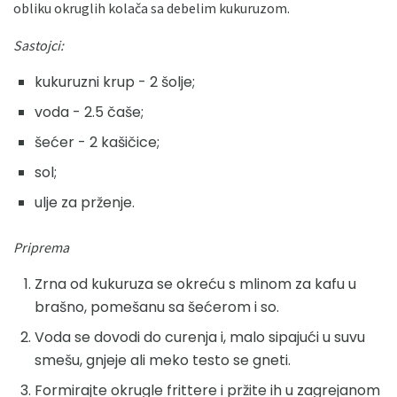
obliku okruglih kolača sa debelim kukuruzom.
Sastojci:
kukuruzni krup - 2 šolje;
voda - 2.5 čaše;
šećer - 2 kašičice;
sol;
ulje za prženje.
Priprema
Zrna od kukuruza se okreću s mlinom za kafu u
brašno, pomešanu sa šećerom i so.
Voda se dovodi do curenja i, malo sipajući u suvu
smešu, gnjeje ali meko testo se gneti.
Formirajte okrugle frittere i pržite ih u zagrejanom