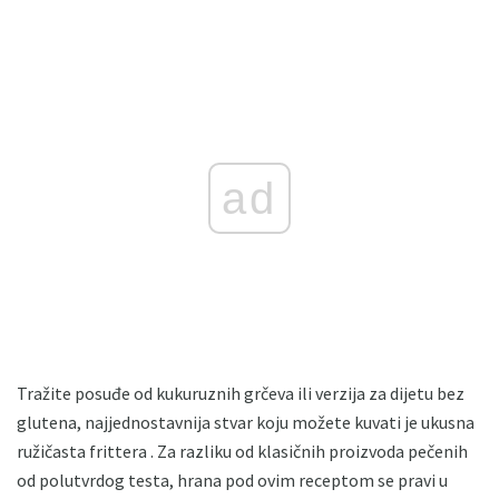
ad
Tražite posuđe od kukuruznih grčeva ili verzija za dijetu bez
glutena, najjednostavnija stvar koju možete kuvati je ukusna
ružičasta frittera . Za razliku od klasičnih proizvoda pečenih
od polutvrdog testa, hrana pod ovim receptom se pravi u