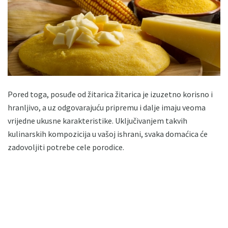
Pored toga, posuđe od žitarica žitarica je izuzetno korisno i
hranljivo, a uz odgovarajuću pripremu i dalje imaju veoma
vrijedne ukusne karakteristike. Uključivanjem takvih
kulinarskih kompozicija u vašoj ishrani, svaka domaćica će
zadovoljiti potrebe cele porodice.