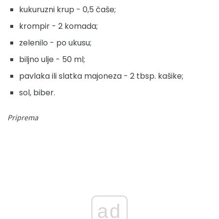
kukuruzni krup - 0,5 čaše;
krompir - 2 komada;
zelenilo - po ukusu;
biljno ulje - 50 ml;
pavlaka ili slatka majoneza - 2 tbsp. kašike;
sol, biber.
Priprema
ad