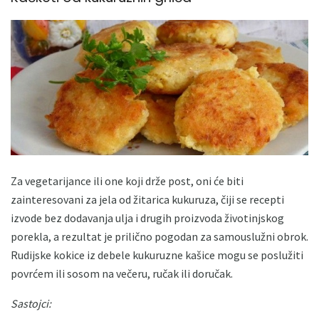
Za vegetarijance ili one koji drže post, oni će biti
zainteresovani za jela od žitarica kukuruza, čiji se recepti
izvode bez dodavanja ulja i drugih proizvoda životinjskog
porekla, a rezultat je prilično pogodan za samouslužni obrok.
Rudijske kokice iz debele kukuruzne kašice mogu se poslužiti
povrćem ili sosom na večeru, ručak ili doručak.
Sastojci: