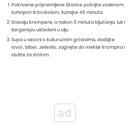
Pokrivene pripremljene žitarice pokrijte vodenom
kuhinjom ili brokolom, kuhajte 45 minuta.
Stavaju krompere, a nakon 5 minuta ključanja, luk i
šargarepu ušteđeni u ulju.
Supa u sezoni s kukuruznim grčevima, dodajte
lovor, biber, zelenilo, zagrejte do mekše krompira i
služite za stolom.
ad