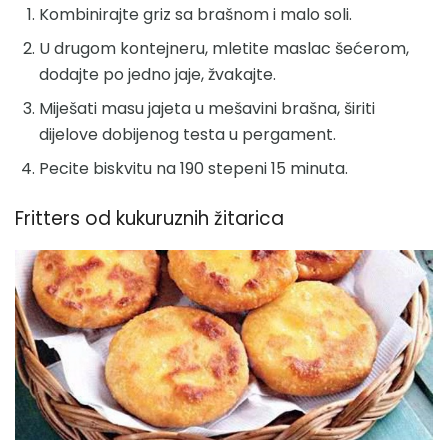
Kombinirajte griz sa brašnom i malo soli.
U drugom kontejneru, mletite maslac šećerom,
dodajte po jedno jaje, žvakajte.
Miješati masu jajeta u mešavini brašna, širiti
dijelove dobijenog testa u pergament.
Pecite biskvitu na 190 stepeni 15 minuta.
Fritters od kukuruznih žitarica