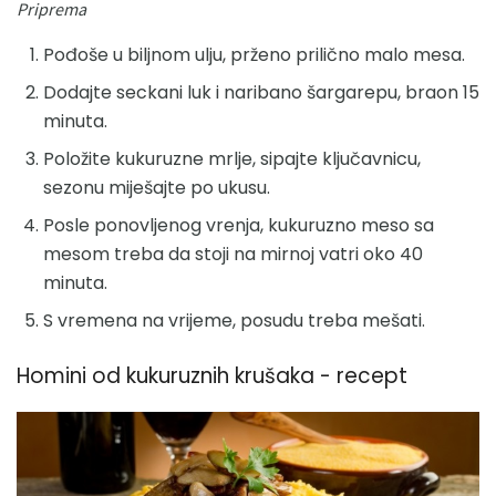
Priprema
Pođoše u biljnom ulju, prženo prilično malo mesa.
Dodajte seckani luk i naribano šargarepu, braon 15
minuta.
Položite kukuruzne mrlje, sipajte ključavnicu,
sezonu miješajte po ukusu.
Posle ponovljenog vrenja, kukuruzno meso sa
mesom treba da stoji na mirnoj vatri oko 40
minuta.
S vremena na vrijeme, posudu treba mešati.
Homini od kukuruznih krušaka - recept