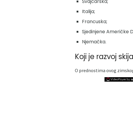
Švajcarska;
Italija;
Francuska;
Sjedinjene Američke D
Njemačka.
Koji je razvoj skij
O prednostima ovog zimskog 