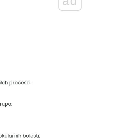
ad
kih procesa;
grupa;
kularnih bolesti;