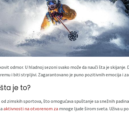
vit odmor. U hladnoj sezoni svako može da nauči šta je skijanje. D
emu i biti strpljivi. Zagarantovano je puno pozitivnih emocija i za
šta je to?
an od zimskih sportova, što omogućava spuštanje sa snežnih padina
ta
aktivnosti na otvorenom za
mnoge ljude širom sveta. Uživa u po