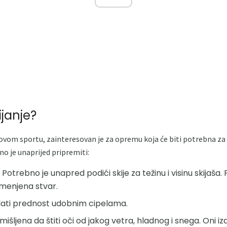
ijanje?
 ovom sportu, zainteresovan je za opremu koja će biti potrebna za 
no je unaprijed pripremiti:
. Potrebno je unapred podići skije za težinu i visinu skijaša.
amenjena stvar.
dati prednost udobnim cipelama.
mišljena da štiti oči od jakog vetra, hladnog i snega. Oni iz