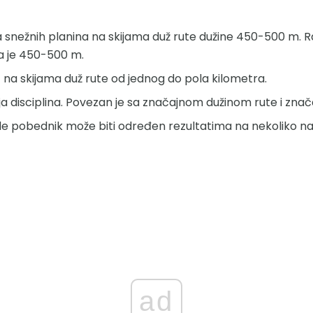
 snežnih planina na skijama duž rute dužine 450-500 m. Ra
a je 450-500 m.
 na skijama duž rute od jednog do pola kilometra.
ija disciplina. Povezan je sa značajnom dužinom rute i znača
e pobednik može biti određen rezultatima na nekoliko na
ad