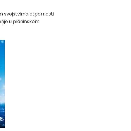
m svojstvima otpornosti
enje u planinskom