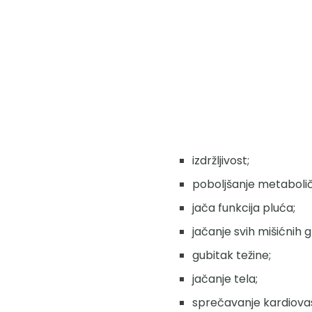
izdržljivost;
poboljšanje metabolič
jača funkcija pluća;
jačanje svih mišićnih 
gubitak težine;
jačanje tela;
sprečavanje kardiovas