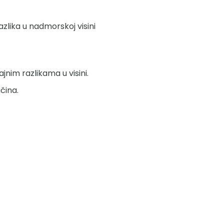
zlika u nadmorskoj visini
jnim razlikama u visini.
čina.