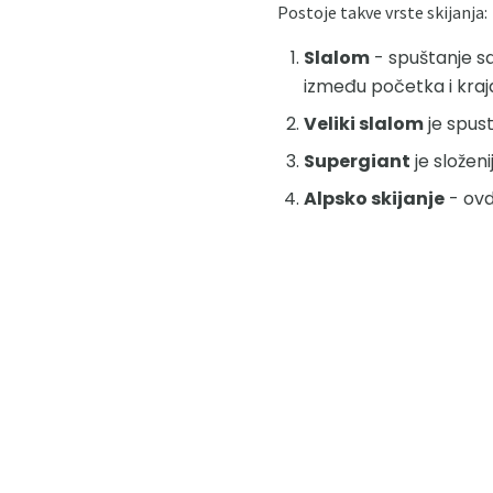
Postoje takve vrste skijanja:
Slalom
- spuštanje sa
između početka i kraj
Veliki slalom
je spust
Supergiant
je složen
Alpsko skijanje
- ovd