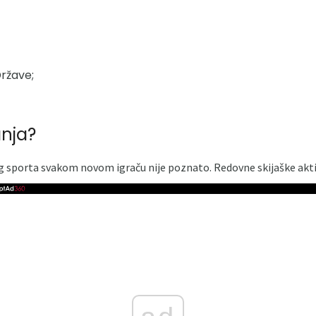
ržave;
anja?
sporta svakom novom igraču nije poznato. Redovne skijaške akti