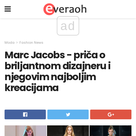
ad
Moda
Fashion News
Marc Jacobs - priča o
briljantnom dizajneru i
njegovim najboljim
kreacijama