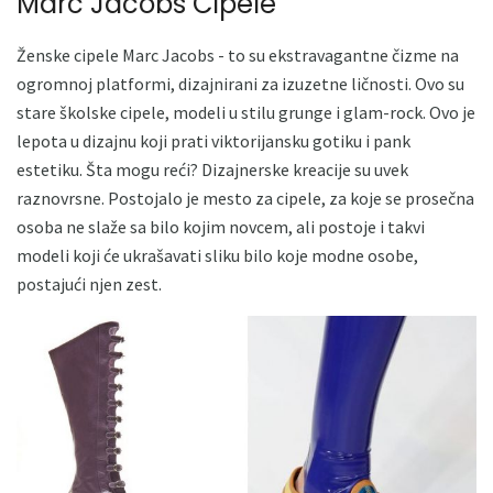
Marc Jacobs Cipele
Ženske cipele Marc Jacobs - to su ekstravagantne čizme na
ogromnoj platformi, dizajnirani za izuzetne ličnosti. Ovo su
stare školske cipele, modeli u stilu grunge i glam-rock. Ovo je
lepota u dizajnu koji prati viktorijansku gotiku i pank
estetiku. Šta mogu reći? Dizajnerske kreacije su uvek
raznovrsne. Postojalo je mesto za cipele, za koje se prosečna
osoba ne slaže sa bilo kojim novcem, ali postoje i takvi
modeli koji će ukrašavati sliku bilo koje modne osobe,
postajući njen zest.