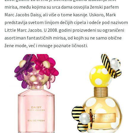
mirisa, među kojima su srca dama osvojila ženski parfem
Marc Jacobs Daisy, ali više o tome kasnije. Uskoro, Mark
predstavlja svetom linijom dečijih cipela i odeće pod nazivom
Little Marc Jacobs. U 2008. godini proizvedeni su ograničeni
asortiman fantastičnih mirisa, od kojih su ne samo obične
žene mode, već i mnoge poznate ličnosti.