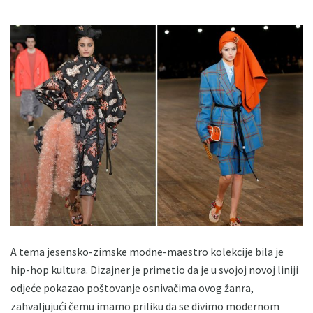
A tema jesensko-zimske modne-maestro kolekcije bila je
hip-hop kultura. Dizajner je primetio da je u svojoj novoj liniji
odjeće pokazao poštovanje osnivačima ovog žanra,
zahvaljujući čemu imamo priliku da se divimo modernom