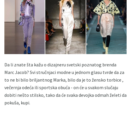
Da li znate šta kažu o dizajneru svetski poznatog brenda
Marc Jacob? Svi stručnjaci modne u jednom glasu tvrde da za
to ne bi bilo briljantnog Marka, bilo da je to žensko torbice ,
večernja odeća ili sportska obuća - on će u svakom slučaju
dobiti nešto stilsko, tako da će svaka devojka odmah želeti da
pokuša, kupi.