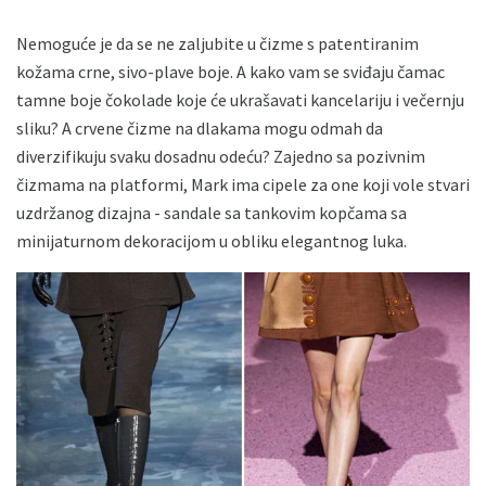
Nemoguće je da se ne zaljubite u čizme s patentiranim
kožama crne, sivo-plave boje. A kako vam se sviđaju čamac
tamne boje čokolade koje će ukrašavati kancelariju i večernju
sliku? A crvene čizme na dlakama mogu odmah da
diverzifikuju svaku dosadnu odeću? Zajedno sa pozivnim
čizmama na platformi, Mark ima cipele za one koji vole stvari
uzdržanog dizajna - sandale sa tankovim kopčama sa
minijaturnom dekoracijom u obliku elegantnog luka.