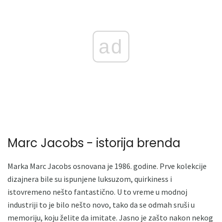
ad
Marc Jacobs - istorija brenda
Marka Marc Jacobs osnovana je 1986. godine. Prve kolekcije
dizajnera bile su ispunjene luksuzom, quirkiness i
istovremeno nešto fantastično. U to vreme u modnoj
industriji to je bilo nešto novo, tako da se odmah sruši u
memoriju, koju želite da imitate. Jasno je zašto nakon nekog