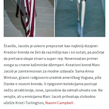
Štaviše, Jacobs je uskoro prepoznat kao najbolji dizajner.
Kreator brenda ne želi da razmišlja kao i svi ostali, pa počinje
da pretvara skupe stvari u super-rep. Neverovatan primer
ovoga su crvene kašmirske džemperi. Kreativni brend Marc
Jacob je zainteresovan za modne izdavače. Sama Anna
Wintour, glavni i odgovorni urednik američkog Voguea, piše
članke o novom brendu. U njegovim kolekcijama postoje
nešto atraktivnije, nove, sposobne da odmah uhvate sve. Ne
verujte, ali u emisijama Marc Jacob prihvataju slobodno
učešće Kristi Turlington,
Naomi Campbell
.