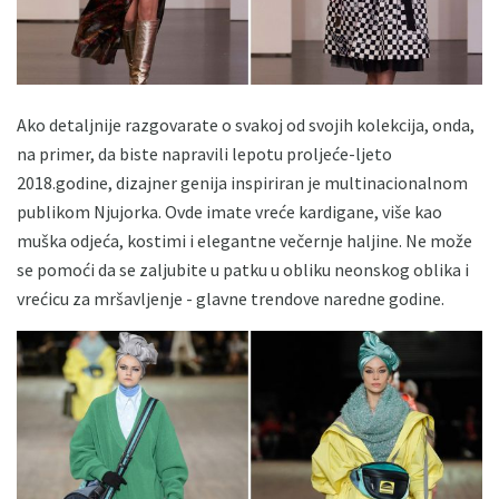
Ako detaljnije razgovarate o svakoj od svojih kolekcija, onda,
na primer, da biste napravili lepotu proljeće-ljeto
2018.godine, dizajner genija inspiriran je multinacionalnom
publikom Njujorka. Ovde imate vreće kardigane, više kao
muška odjeća, kostimi i elegantne večernje haljine. Ne može
se pomoći da se zaljubite u patku u obliku neonskog oblika i
vrećicu za mršavljenje - glavne trendove naredne godine.