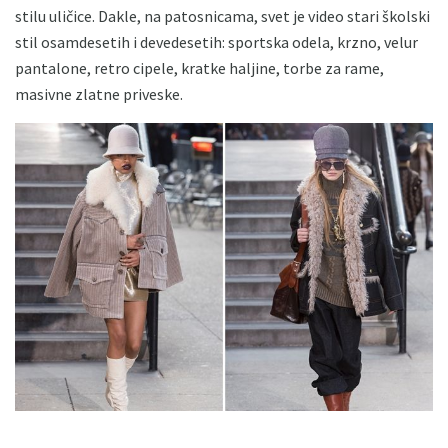
stilu uličice. Dakle, na patosnicama, svet je video stari školski
stil osamdesetih i devedesetih: sportska odela, krzno, velur
pantalone, retro cipele, kratke haljine, torbe za rame,
masivne zlatne priveske.