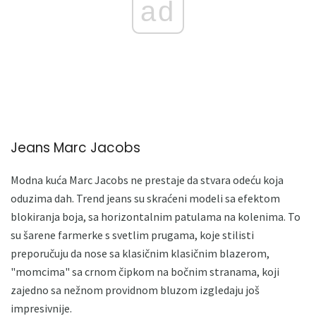
ad
Jeans Marc Jacobs
Modna kuća Marc Jacobs ne prestaje da stvara odeću koja
oduzima dah. Trend jeans su skraćeni modeli sa efektom
blokiranja boja, sa horizontalnim patulama na kolenima. To
su šarene farmerke s svetlim prugama, koje stilisti
preporučuju da nose sa klasičnim klasičnim blazerom,
"momcima" sa crnom čipkom na bočnim stranama, koji
zajedno sa nežnom providnom bluzom izgledaju još
impresivnije.