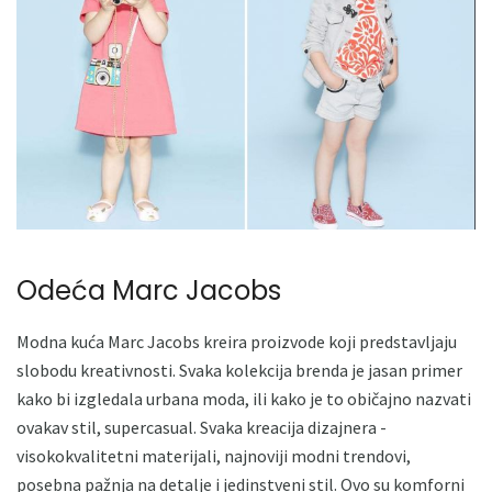
Odeća Marc Jacobs
Modna kuća Marc Jacobs kreira proizvode koji predstavljaju
slobodu kreativnosti. Svaka kolekcija brenda je jasan primer
kako bi izgledala urbana moda, ili kako je to običajno nazvati
ovakav stil, supercasual. Svaka kreacija dizajnera -
visokokvalitetni materijali, najnoviji modni trendovi,
posebna pažnja na detalje i jedinstveni stil. Ovo su komforni