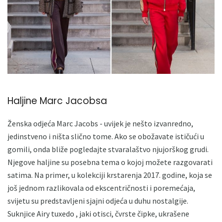
Haljine Marc Jacobsa
Ženska odjeća Marc Jacobs - uvijek je nešto izvanredno,
jedinstveno i ništa slično tome. Ako se obožavate ističući u
gomili, onda bliže pogledajte stvaralaštvo njujorškog grudi.
Njegove haljine su posebna tema o kojoj možete razgovarati
satima. Na primer, u kolekciji krstarenja 2017. godine, koja se
još jednom razlikovala od ekscentričnosti i poremećaja,
svijetu su predstavljeni sjajni odjeća u duhu nostalgije.
Suknjice Airy tuxedo , jaki otisci, čvrste čipke, ukrašene