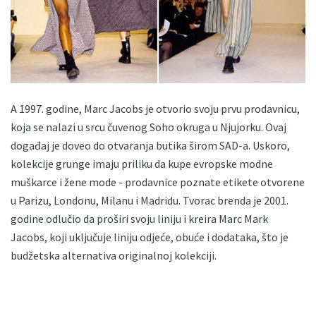
A 1997. godine, Marc Jacobs je otvorio svoju prvu prodavnicu,
koja se nalazi u srcu čuvenog Soho okruga u Njujorku. Ovaj
događaj je doveo do otvaranja butika širom SAD-a. Uskoro,
kolekcije grunge imaju priliku da kupe evropske modne
muškarce i žene mode - prodavnice poznate etikete otvorene
u Parizu, Londonu, Milanu i Madridu. Tvorac brenda je 2001.
godine odlučio da proširi svoju liniju i kreira Marc Mark
Jacobs, koji uključuje liniju odjeće, obuće i dodataka, što je
budžetska alternativa originalnoj kolekciji.