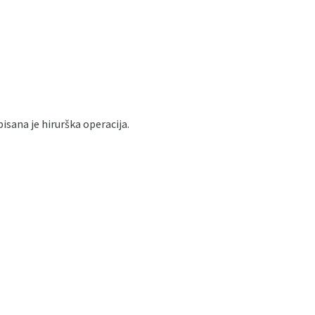
isana je hirurška operacija.