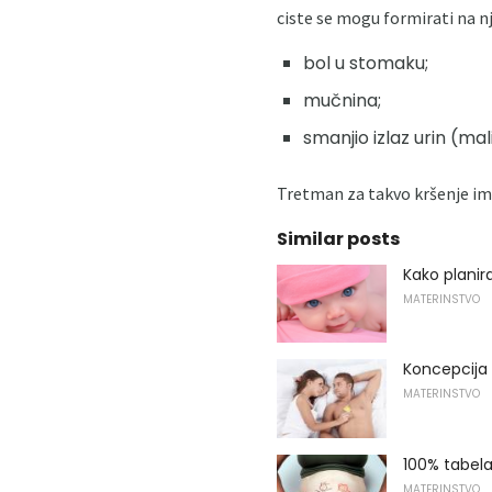
ciste se mogu formirati na nj
bol u stomaku;
mučnina;
smanjio izlaz urin (ma
Tretman za takvo kršenje ima
Similar posts
Kako planir
MATERINSTVO
Koncepcija
MATERINSTVO
100% tabela
MATERINSTVO