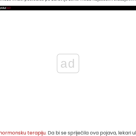
ad
hormonsku terapiju.
Da bi se spriječila ova pojava, lekari 