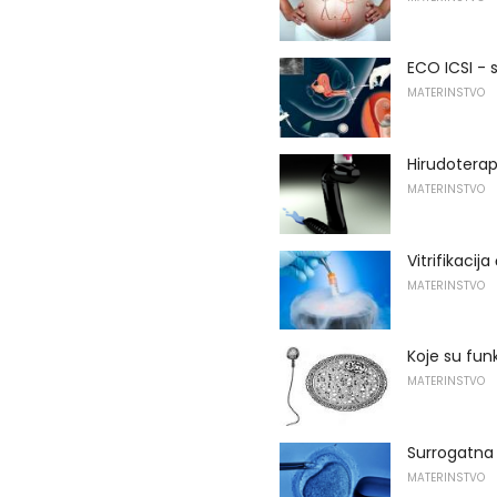
ECO ICSI -
MATERINSTVO
Hirudoterap
MATERINSTVO
Vitrifikacij
MATERINSTVO
Koje su funk
MATERINSTVO
Surrogatna
MATERINSTVO