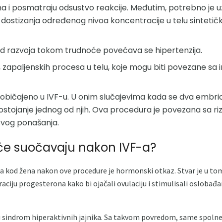
 i posmatraju odsustvo reakcije. Međutim, potrebno je uz
dostizanja određenog nivoa koncentracije u telu sinteti
k od razvoja tokom trudnoće povećava se hipertenzija.
, zapaljenskih procesa u telu, koje mogu biti povezane sa
uobičajeno u IVF-u. U onim slučajevima kada se dva embrio
 postojanje jednog od njih. Ova procedura je povezana sa r
svog ponašanja.
će suočavaju nakon IVF-a?
lja kod žena nakon ove procedure je hormonski otkaz. Stvar je u to
ciju progesterona kako bi ojačali ovulaciju i stimulisali oslobađan
i sindrom hiperaktivnih jajnika. Sa takvom povredom, same spolne 