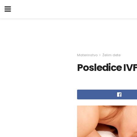
Materinstvo
Želim dete
Posledice IV