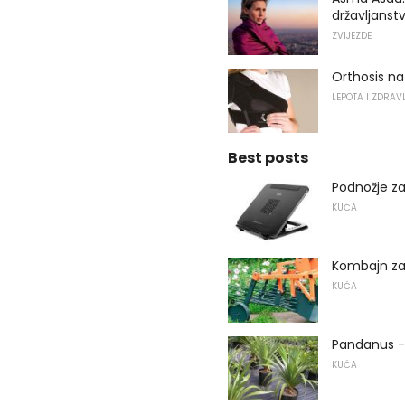
državljanst
ZVIJEZDE
Orthosis n
LEPOTA I ZDRAV
Best posts
Podnožje z
KUĆA
Kombajn za
KUĆA
Pandanus -
KUĆA