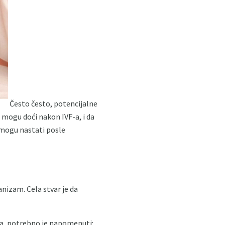
Često često, potencijalne
 mogu doći nakon IVF-a, i da
 mogu nastati posle
anizam. Cela stvar je da
ma, potrebno je napomenuti: