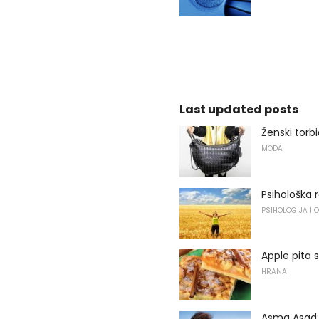
Last updated posts
Ženski torb
MODA
Psihološka r
PSIHOLOGIJA I 
Apple pita
HRANA
Asma Asad: V