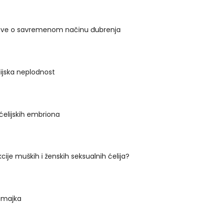
 sve o savremenom načinu đubrenja
ijska neplodnost
a ćelijskih embriona
cije muških i ženskih seksualnih ćelija?
 majka