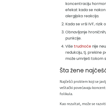
koncentraciju hormona
efekat kada se nakon 
alergijska reakcija.
Kada se vrši IVF, rizi
Obnavljanje hroničnih
punkcije.
Više
trudnoće
nije ne
redukciju, tj. prekine
može umrijeti tokom 
Šta žene najčeš
Najčešći problem koji se jav
veštački povećavaju koncentra
folikula.
Kao rezultat, može se razvit