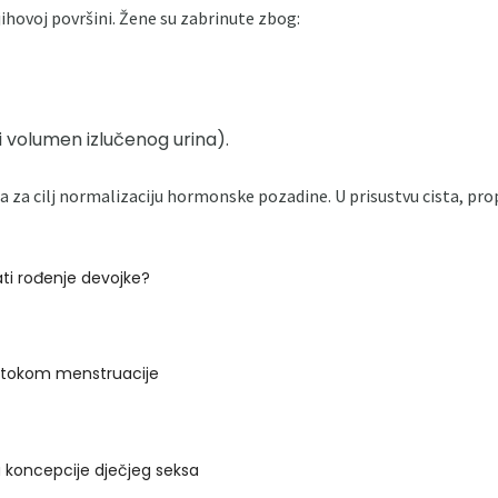
ihovoj površini. Žene su zabrinute zbog:
li volumen izlučenog urina).
 za cilj normalizaciju hormonske pozadine. U prisustvu cista, prop
ati rođenje devojke?
 tokom menstruacije
 koncepcije dječjeg seksa