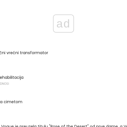
ad
ični vrećni transformator
ehabilitacija
ODNOSI
 sa cimetom
ogue je preuzela titulu "Rose of the Desert" od prve dame, a Velika