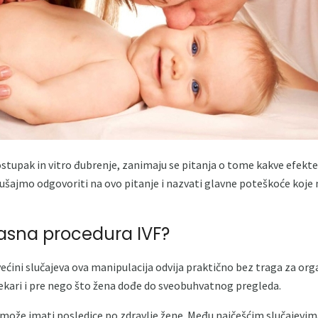
ostupak in vitro đubrenje, zanimaju se pitanja o tome kakve efekte
okušajmo odgovoriti na ovo pitanje i nazvati glavne poteškoće koje
pasna procedura IVF?
 većini slučajeva ova manipulacija odvija praktično bez traga za org
lekari i pre nego što žena dođe do sveobuhvatnog pregleda.
može imati posledice po zdravlje žene. Među najčešćim slučajevi