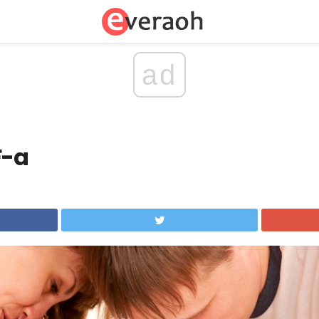
ad
F-a