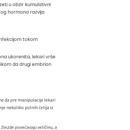
eti u obzir kumulativni
čkog hormona razvija
 infekcijom tokom
na ukorenita, lekari vrše
izikom da drugi embrion
me da pre manipulacije lekari
je nekoliko polnih ćelija iz
žlezde povećavaju veličinu, a