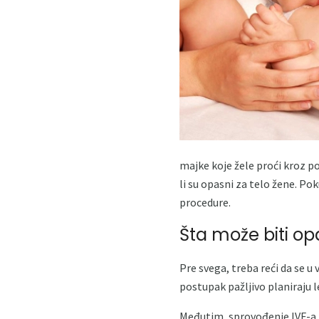
majke koje žele proći kroz p
li su opasni za telo žene. P
procedure.
Šta može biti o
Pre svega, treba reći da se u
postupak pažljivo planiraju 
Međutim, sprovođenje IVF-a 