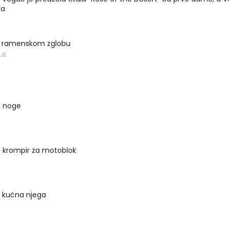
va
a ramenskom zglobu
LJE
a noge
 krompir za motoblok
 kućna njega