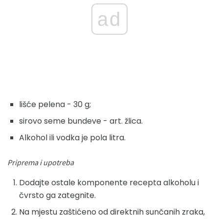
ad
lišće pelena - 30 g;
sirovo seme bundeve - art. žlica.
Alkohol ili vodka je pola litra.
Priprema i upotreba
Dodajte ostale komponente recepta alkoholu i
čvrsto ga zategnite.
Na mjestu zaštićeno od direktnih sunčanih zraka,