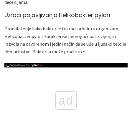
decenijama.
Uzroci pojavljivanja Helikobakter pylori
Pronalaženje kako bakterije i uzroci prodiru u organizam,
Helicobacter pylori karakteriše nemogućnost življenja i
razvoja na otvorenom i jedini način da se uđe u ljudsko telo je
domaćinstvo. Bakterija može proći kroz:
ad