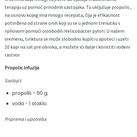
terapiju uz pomoć prirodnih sastojaka. To uključuje propolis ,
na osnovu kojeg ima mnogo recepata, čija je efikasnost
potvrđena od strane onih koji su se u jednom trenutku s
njihovom pomoći oslobodili Helicobacter pylori. U našem
vremenu, tinktura se može slobodno kupiti u apoteci i uzeti
10 kapi na sat pre obroka, a možete ići dalje i koristiti vodeni
rastvor.
Propolis infuzija
Sastojci:
propolis - 60 g;
voda - 1 staklo.
Priprema i upotreba