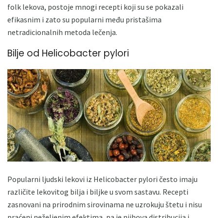
folk lekova, postoje mnogi recepti koji su se pokazali
efikasnim i zato su popularni među pristašima
netradicionalnih metoda lečenja.
Bilje od Helicobacter pylori
Popularni ljudski lekovi iz Helicobacter pylori često imaju
različite lekovitog bilja i biljke u svom sastavu. Recepti
zasnovani na prirodnim sirovinama ne uzrokuju štetu i nisu
praćeni neželjenim efektima, pa je njihova distribucija i