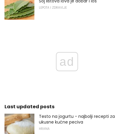
Soj listova lova je dobar i loš
LEPOTA I ZDRAVLJE
ad
Last updated posts
Testo na jogurtu - najbolji recepti za
ukusne kućne peciva
HRANA