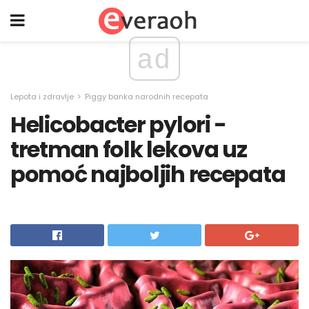
ad
Lepota i zdravlje
Piggy banka narodnih recepata
Helicobacter pylori -
tretman folk lekova uz
pomoć najboljih recepata