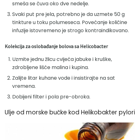
smeša se čuva oko dve nedelje.
Svaki put pre jela, potrebno je da uzmete 50 g
tinkture u toku polumeseca. Povećanje količine
infuzije istovremeno je strogo kontraindikovano.
Kolekcija za oslobađanje bolova sa Helicobacter
Uzmite jednu žlicu cvijeća jabuke i kruške,
zdrobljene lišće malina i kupina.
Zalijte litar kuhane vode i insistirajte na sat
vremena.
Dobijeni filter i pola pre-obroka.
Ulje od morske bučke kod Helikobakter pylori