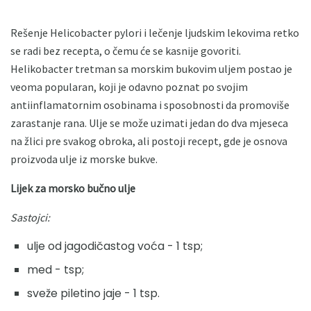
Rešenje Helicobacter pylori i lečenje ljudskim lekovima retko
se radi bez recepta, o čemu će se kasnije govoriti.
Helikobacter tretman sa morskim bukovim uljem postao je
veoma popularan, koji je odavno poznat po svojim
antiinflamatornim osobinama i sposobnosti da promoviše
zarastanje rana. Ulje se može uzimati jedan do dva mjeseca
na žlici pre svakog obroka, ali postoji recept, gde je osnova
proizvoda ulje iz morske bukve.
Lijek za morsko bučno ulje
Sastojci:
ulje od jagodičastog voća - 1 tsp;
med - tsp;
sveže piletino jaje - 1 tsp.