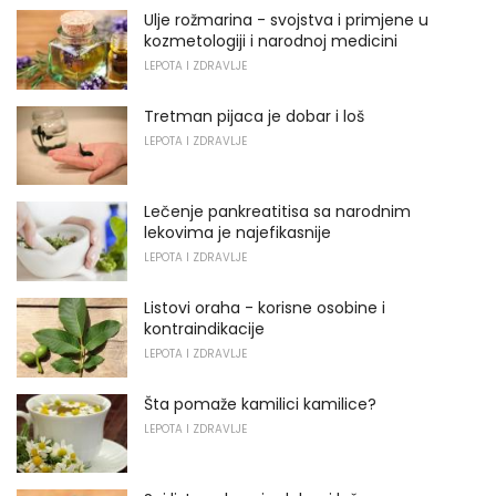
Ulje rožmarina - svojstva i primjene u
kozmetologiji i narodnoj medicini
LEPOTA I ZDRAVLJE
Tretman pijaca je dobar i loš
LEPOTA I ZDRAVLJE
Lečenje pankreatitisa sa narodnim
lekovima je najefikasnije
LEPOTA I ZDRAVLJE
Listovi oraha - korisne osobine i
kontraindikacije
LEPOTA I ZDRAVLJE
Šta pomaže kamilici kamilice?
LEPOTA I ZDRAVLJE