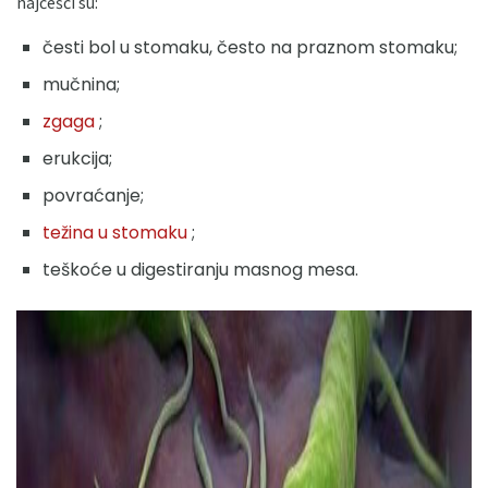
najčešći su:
česti bol u stomaku, često na praznom stomaku;
mučnina;
zgaga
;
erukcija;
povraćanje;
težina u stomaku
;
teškoće u digestiranju masnog mesa.