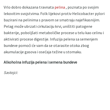
Vrlo dobro dokazana travnata
pelina
, poznata po svojim
lekovitim svojstvima. Folk lijekovi protiv Helicobacter pylori
bazirani na pelinima s pravom se smatraju najefikasnijim.
Pelag može ubrzati cirkulaciju krvi, uništiti patogene
bakterije, poboljšati metaboličke procese u telu kao celinu i
aktivirati procese digestije. Infuzija pelena sa semenjem
bundeve pomoći će vam da se otarasite otoka zbog
akumulacije gasova i osećaja težine u stomaku.
Alkoholna infuzija pelena i semena bundeve
Sastojci: