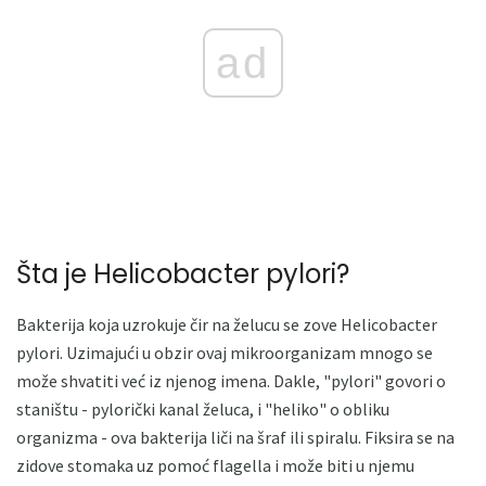
ad
Šta je Helicobacter pylori?
Bakterija koja uzrokuje čir na želucu se zove Helicobacter
pylori. Uzimajući u obzir ovaj mikroorganizam mnogo se
može shvatiti već iz njenog imena. Dakle, "pylori" govori o
staništu - pylorički kanal želuca, i "heliko" o obliku
organizma - ova bakterija liči na šraf ili spiralu. Fiksira se na
zidove stomaka uz pomoć flagella i može biti u njemu