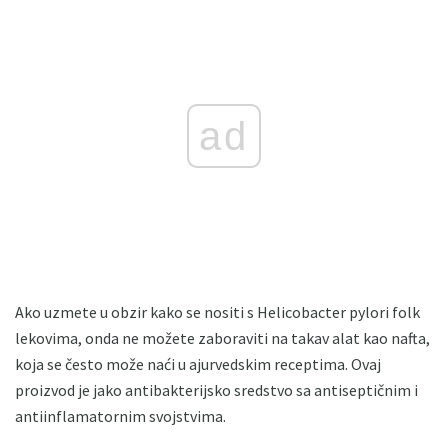
ad
Ako uzmete u obzir kako se nositi s Helicobacter pylori folk
lekovima, onda ne možete zaboraviti na takav alat kao nafta,
koja se često može naći u ajurvedskim receptima. Ovaj
proizvod je jako antibakterijsko sredstvo sa antiseptičnim i
antiinflamatornim svojstvima.