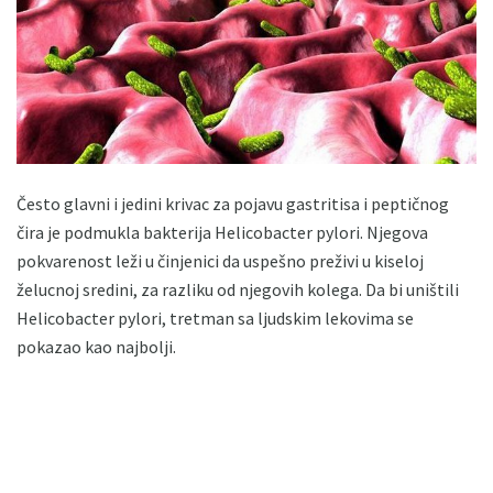
Često glavni i jedini krivac za pojavu gastritisa i peptičnog
čira je podmukla bakterija Helicobacter pylori. Njegova
pokvarenost leži u činjenici da uspešno preživi u kiseloj
želucnoj sredini, za razliku od njegovih kolega. Da bi uništili
Helicobacter pylori, tretman sa ljudskim lekovima se
pokazao kao najbolji.