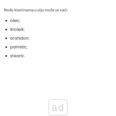
Među kiselinama u ulju može se naći:
oleic;
linoleik;
arahidon;
palmitic;
stearic.
ad