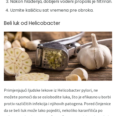
Nakon hlađenja, dobijeni vodeni propolis je filtriran.
Uzmite kašičicu sat vremena pre obroka.
Beli luk od Helicobacter
Primjenjujući ljudske lekove iz Helicobacter pylori, ne
možete pomoći da se oslobodite luka, što je efikasno u borbi
protiv različitih infekcija i njihovih patogena. Pored činjenice
da se beli luk može lako pojediti, nekoliko karanfilića po