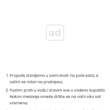
ad
Propolis stavljamo u zamrzivač na pola sata, a
zatim se mlari na prašnjavu.
Pustim prah u vodu i stavim sve u vodeno kupatilo.
Nakon mešanja smeše držite se na vatri oko sat
vremena.