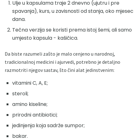
Ulje u kapsulama traje 2 dnevno (ujutru i pre
spavanja), kurs, u zavisnosti od stanja, oko mjesec
dana.
Tečna verzija se koristi prema istoj šemi, ali samo
umjesto kapsula - kašičica.
Da biste razumeli zašto je malo cenjeno u narodnoj,
tradicionalnoj medicini i ajurvedi, potrebno je detaljno
razmotriti njegov sastav, što čini alat jedinstvenim:
vitamini C, A, E;
steroli;
amino kiseline;
prirodni antibiotici;
jedinjenja koja sadrže sumpor;
bakar.