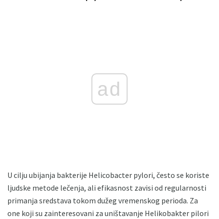
ad
U cilju ubijanja bakterije Helicobacter pylori, često se koriste
ljudske metode lečenja, ali efikasnost zavisi od regularnosti
primanja sredstava tokom dužeg vremenskog perioda. Za
one koji su zainteresovani za uništavanje Helikobakter pilori