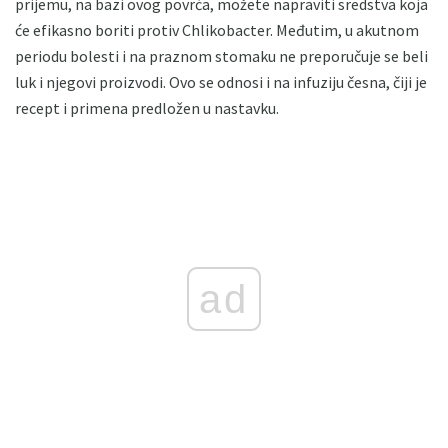
prijemu, na bazi ovog povrća, možete napraviti sredstva koja
će efikasno boriti protiv Chlikobacter. Međutim, u akutnom
periodu bolesti i na praznom stomaku ne preporučuje se beli
luk i njegovi proizvodi. Ovo se odnosi i na infuziju česna, čiji je
recept i primena predložen u nastavku.
ad