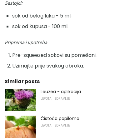
Sastojci:
sok od belog luka - 5 ml;
sok od kupusa - 100 ml.
Priprema i upotreba
Pre-squeezed sokovi su pomešani.
Uzimajte prije svakog obroka.
Similar posts
Leuzea - ​​aplikacija
LEPOTA I ZDRAVLJE
Čistoća papiloma
LEPOTA I ZDRAVLJE