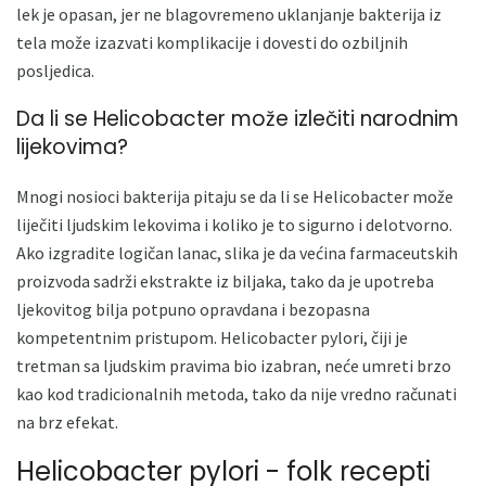
lek je opasan, jer ne blagovremeno uklanjanje bakterija iz
tela može izazvati komplikacije i dovesti do ozbiljnih
posljedica.
Da li se Helicobacter može izlečiti narodnim
lijekovima?
Mnogi nosioci bakterija pitaju se da li se Helicobacter može
liječiti ljudskim lekovima i koliko je to sigurno i delotvorno.
Ako izgradite logičan lanac, slika je da većina farmaceutskih
proizvoda sadrži ekstrakte iz biljaka, tako da je upotreba
ljekovitog bilja potpuno opravdana i bezopasna
kompetentnim pristupom. Helicobacter pylori, čiji je
tretman sa ljudskim pravima bio izabran, neće umreti brzo
kao kod tradicionalnih metoda, tako da nije vredno računati
na brz efekat.
Helicobacter pylori - folk recepti