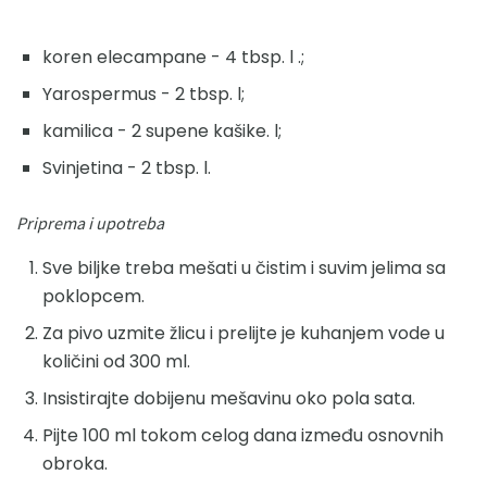
koren elecampane - 4 tbsp. l .;
Yarospermus - 2 tbsp. l;
kamilica - 2 supene kašike. l;
Svinjetina - 2 tbsp. l.
Priprema i upotreba
Sve biljke treba mešati u čistim i suvim jelima sa
poklopcem.
Za pivo uzmite žlicu i prelijte je kuhanjem vode u
količini od 300 ml.
Insistirajte dobijenu mešavinu oko pola sata.
Pijte 100 ml tokom celog dana između osnovnih
obroka.