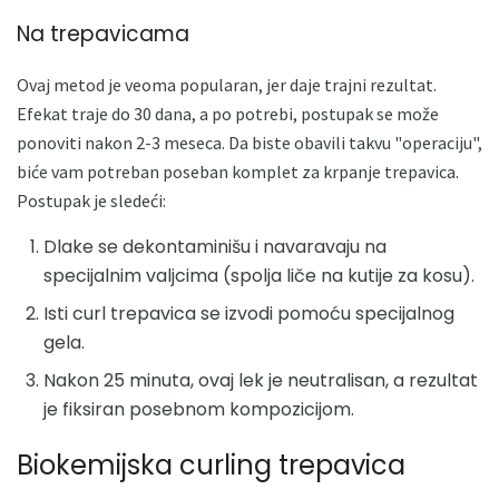
Na trepavicama
Ovaj metod je veoma popularan, jer daje trajni rezultat.
Efekat traje do 30 dana, a po potrebi, postupak se može
ponoviti nakon 2-3 meseca. Da biste obavili takvu "operaciju",
biće vam potreban poseban komplet za krpanje trepavica.
Postupak je sledeći:
Dlake se dekontaminišu i navaravaju na
specijalnim valjcima (spolja liče na kutije za kosu).
Isti curl trepavica se izvodi pomoću specijalnog
gela.
Nakon 25 minuta, ovaj lek je neutralisan, a rezultat
je fiksiran posebnom kompozicijom.
Biokemijska curling trepavica