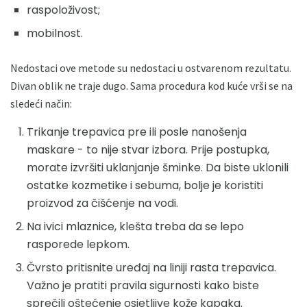
raspoloživost;
mobilnost.
Nedostaci ove metode su nedostaci u ostvarenom rezultatu.
Divan oblik ne traje dugo. Sama procedura kod kuće vrši se na
sledeći način:
Trikanje trepavica pre ili posle nanošenja
maskare - to nije stvar izbora. Prije postupka,
morate izvršiti uklanjanje šminke. Da biste uklonili
ostatke kozmetike i sebuma, bolje je koristiti
proizvod za čišćenje na vodi.
Na ivici mlaznice, klešta treba da se lepo
rasporede lepkom.
Čvrsto pritisnite uređaj na liniji rasta trepavica.
Važno je pratiti pravila sigurnosti kako biste
sprečili oštećenje osjetljive kože kapaka.