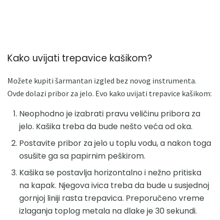
Kako uvijati trepavice kašikom?
Možete kupiti šarmantan izgled bez novog instrumenta.
Ovde dolazi pribor za jelo. Evo kako uvijati trepavice kašikom:
Neophodno je izabrati pravu veličinu pribora za
jelo. Kašika treba da bude nešto veća od oka.
Postavite pribor za jelo u toplu vodu, a nakon toga
osušite ga sa papirnim peškirom.
Kašika se postavlja horizontalno i nežno pritiska
na kapak. Njegova ivica treba da bude u susjednoj
gornjoj liniji rasta trepavica. Preporučeno vreme
izlaganja toplog metala na dlake je 30 sekundi.