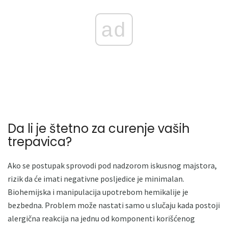
ad
Da li je štetno za curenje vaših
trepavica?
Ako se postupak sprovodi pod nadzorom iskusnog majstora,
rizik da će imati negativne posljedice je minimalan.
Biohemijska i manipulacija upotrebom hemikalije je
bezbedna. Problem može nastati samo u slučaju kada postoji
alergična reakcija na jednu od komponenti korišćenog