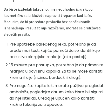
Da biste izgledali luksuzno, nije neophodno ići u skupu
kozmetičku salu. Možete napraviti trepavice kod kuće.
Međutim, da bi procedura prolazila bez neočekivanih
iznenađenja i rezultat nije razočarao, morate se pridržavati
sledećih pravila:
Pre upotrebe određenog leka, potrebno je da
prođe mali test, koji će pomoći da se identifikuje
prisustvo alergijske reakcije (ako postoji).
15 minuta pre postupka, potrebno je da primenite
hranjivo u površinu kapaka. Za to se može koristiti
krema ili ulje (ricinus, burdock ili drugi).
Pre nego što kupite lek, morate pažljivo pregledati
ambalažu, pogledajte datum kako biste bili sigurni
da nije istekao. Uređaj je upućen kako koristiti
kružne tokarije za trepavice.