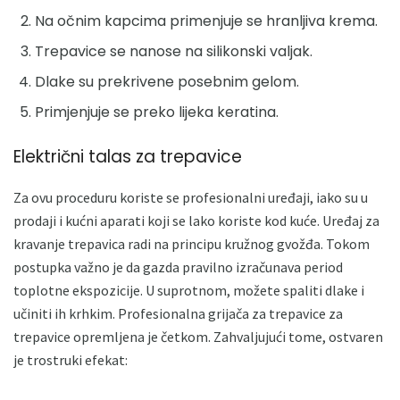
Na očnim kapcima primenjuje se hranljiva krema.
Trepavice se nanose na silikonski valjak.
Dlake su prekrivene posebnim gelom.
Primjenjuje se preko lijeka keratina.
Električni talas za trepavice
Za ovu proceduru koriste se profesionalni uređaji, iako su u
prodaji i kućni aparati koji se lako koriste kod kuće. Uređaj za
kravanje trepavica radi na principu kružnog gvožđa. Tokom
postupka važno je da gazda pravilno izračunava period
toplotne ekspozicije. U suprotnom, možete spaliti dlake i
učiniti ih krhkim. Profesionalna grijača za trepavice za
trepavice opremljena je četkom. Zahvaljujući tome, ostvaren
je trostruki efekat: