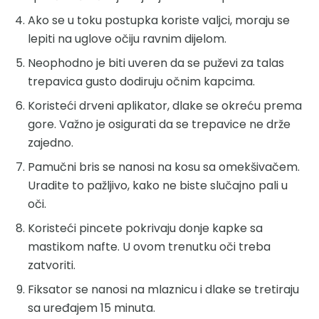
Ako se u toku postupka koriste valjci, moraju se
lepiti na uglove očiju ravnim dijelom.
Neophodno je biti uveren da se puževi za talas
trepavica gusto dodiruju očnim kapcima.
Koristeći drveni aplikator, dlake se okreću prema
gore. Važno je osigurati da se trepavice ne drže
zajedno.
Pamučni bris se nanosi na kosu sa omekšivačem.
Uradite to pažljivo, kako ne biste slučajno pali u
oči.
Koristeći pincete pokrivaju donje kapke sa
mastikom nafte. U ovom trenutku oči treba
zatvoriti.
Fiksator se nanosi na mlaznicu i dlake se tretiraju
sa uređajem 15 minuta.