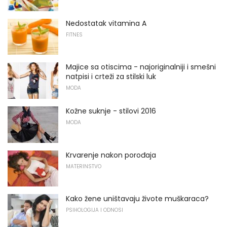
Nedostatak vitamina A
FITNES
Majice sa otiscima - najoriginalniji i smešni
natpisi i crteži za stilski luk
MODA
Kožne suknje - stilovi 2016
MODA
Krvarenje nakon porođaja
MATERINSTVO
Kako žene uništavaju živote muškaraca?
PSIHOLOGIJA I ODNOSI