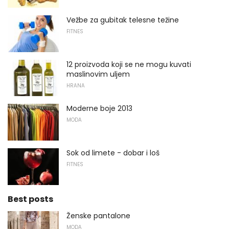
Vežbe za gubitak telesne težine
FITNES
12 proizvoda koji se ne mogu kuvati
maslinovim uljem
HRANA
Moderne boje 2013
MODA
Sok od limete - dobar i loš
FITNES
Best posts
Ženske pantalone
MODA