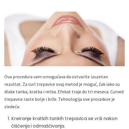
Ova procedura vam omogućava da ostvarite izuzetan
rezultat. Za curl trepavice ovaj metod je moguć, čak iako su
dlake tanka, kratka i retka. Efekat traje do tri meseca. Curved
trepavice raste bolje i brže. Tehnologija ove procedure je
sledeća:
Kreiranje kratkih tankih trepavica se vrši nakon
čišćenja i odmašćivanja.