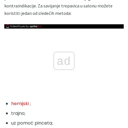
kontraindikacije. Za savijanje trepavica u salonu možete
koristiti jedan od sledećih metoda:
ad
hemijski
;
trajno;
uz pomoć pinceta;