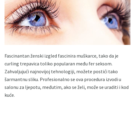
Fascinantan ženski izgled fascinira muškarce, tako da je
curling trepavica toliko popularan među fer seksom.
Zahvaljujući najnovijoj tehnologiji, možete postići tako
šarmantnu sliku. Profesionalno se ova procedura izvodi u
salonu za ljepotu, međutim, ako se želi, može se uraditi i kod
kuće.