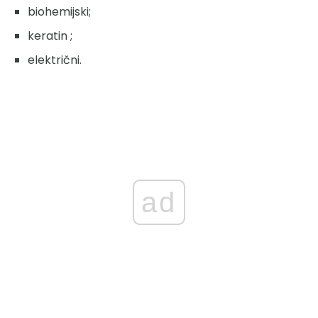
biohemijski;
keratin ;
električni.
ad