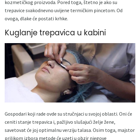
kozmetičkog proizvoda. Pored toga, štetno je ako su
trepavice svakodnevno uvijene termičkim pincetom. Od
ovoga, dlake će postati krhke.
Kuglanje trepavica u kabini
Gospodari koji rade ovde su stručnjaci u svojoj oblasti. Oni će
ceniti stanje trepavica i, pažljivo slušajući želje žene,
savetovat će joj optimalnu verziju talasa. Osim toga, majstor
prilikom izbora metode će uzeti u obzir njegove