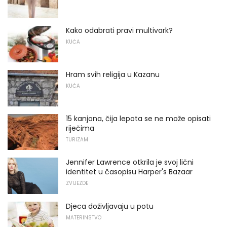
Kako odabrati pravi multivark?
KUĆA
Hram svih religija u Kazanu
KUĆA
15 kanjona, čija lepota se ne može opisati
riječima
TURIZAM
Jennifer Lawrence otkrila je svoj lični
identitet u časopisu Harper's Bazaar
ZVIJEZDE
Djeca doživljavaju u potu
MATERINSTVO