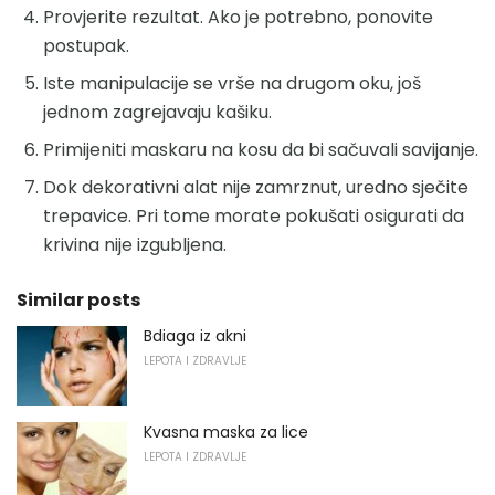
Provjerite rezultat. Ako je potrebno, ponovite
postupak.
Iste manipulacije se vrše na drugom oku, još
jednom zagrejavaju kašiku.
Primijeniti maskaru na kosu da bi sačuvali savijanje.
Dok dekorativni alat nije zamrznut, uredno sječite
trepavice. Pri tome morate pokušati osigurati da
krivina nije izgubljena.
Similar posts
Bdiaga iz akni
LEPOTA I ZDRAVLJE
Kvasna maska ​​za lice
LEPOTA I ZDRAVLJE