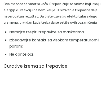
Ova metoda se smatra veća. Preporučuje se onima koji imaju
alergijsku reakciju na hemikalije. Izrezivanje trepavica daje
neverovatan rezultat. Da biste uživali u efektu talasa dugo
vremena, prvi dan kada treba da se setite ovih ograničenja:
Nemojte trepiti trepavice sa maskarima;
Izbegavajte kontakt sa visokom temperaturom i
parom;
Ne oprite oči.
Curative krema za trepavice