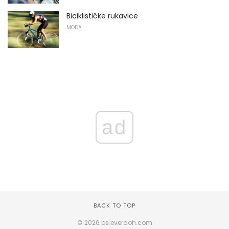
Biciklističke rukavice
MODA
ad
BACK TO TOP
© 2026 bs.everaoh.com