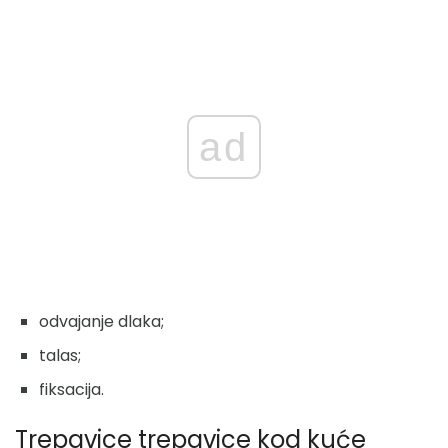
ad
odvajanje dlaka;
talas;
fiksacija.
Trepavice trepavice kod kuće