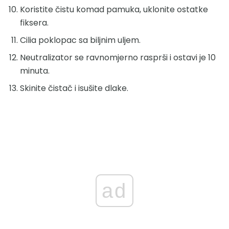
Koristite čistu komad pamuka, uklonite ostatke
fiksera.
Cilia poklopac sa biljnim uljem.
Neutralizator se ravnomjerno rasprši i ostavi je 10
minuta.
Skinite čistač i isušite dlake.
ad