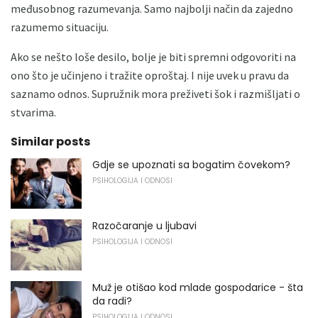
međusobnog razumevanja. Samo najbolji način da zajedno
razumemo situaciju.
Ako se nešto loše desilo, bolje je biti spremni odgovoriti na
ono što je učinjeno i tražite oproštaj. I nije uvek u pravu da
saznamo odnos. Supružnik mora preživeti šok i razmišljati o
stvarima.
Similar posts
Gdje se upoznati sa bogatim čovekom?
PSIHOLOGIJA I ODNOSI
Razočaranje u ljubavi
PSIHOLOGIJA I ODNOSI
Muž je otišao kod mlade gospodarice - šta
da radi?
PSIHOLOGIJA I ODNOSI