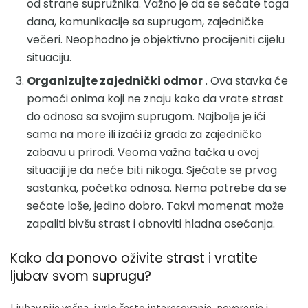
od strane supružnika. Važno je da se sećate toga
dana, komunikacije sa suprugom, zajedničke
večeri. Neophodno je objektivno procijeniti cijelu
situaciju.
Organizujte zajednički odmor
. Ova stavka će
pomoći onima koji ne znaju kako da vrate strast
do odnosa sa svojim suprugom. Najbolje je ići
sama na more ili izaći iz grada za zajedničko
zabavu u prirodi. Veoma važna tačka u ovoj
situaciji je da neće biti nikoga. Sjećate se prvog
sastanka, početka odnosa. Nema potrebe da se
sećate loše, jedino dobro. Takvi momenat može
zapaliti bivšu strast i obnoviti hladna osećanja.
Kako da ponovo oživite strast i vratite
ljubav svom suprugu?
Ljubav nije večna, i vrlo često interesovanje, poverenje i