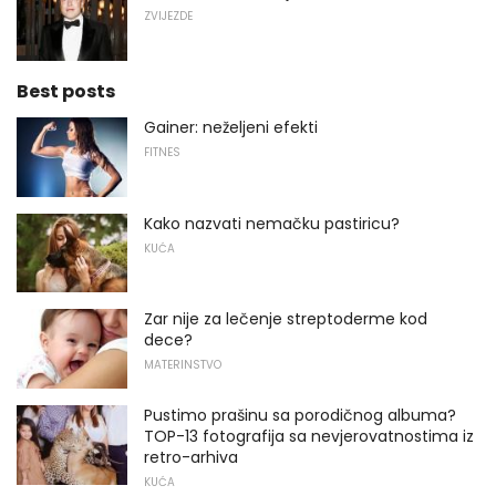
ZVIJEZDE
Best posts
Gainer: neželjeni efekti
FITNES
Kako nazvati nemačku pastiricu?
KUĆA
Zar nije za lečenje streptoderme kod
dece?
MATERINSTVO
Pustimo prašinu sa porodičnog albuma?
TOP-13 fotografija sa nevjerovatnostima iz
retro-arhiva
KUĆA