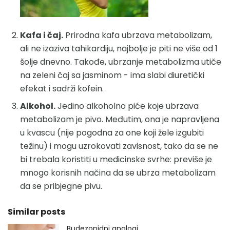
Kafa i čaj.
Prirodna kafa ubrzava metabolizam,
ali ne izaziva tahikardiju, najbolje je piti ne više od 1
šolje dnevno. Takođe, ubrzanje metabolizma utiče
na zeleni čaj sa jasminom - ima slabi diuretički
efekat i sadrži kofein.
Alkohol.
Jedino alkoholno piće koje ubrzava
metabolizam je pivo. Međutim, ona je napravljena
u kvascu (nije pogodna za one koji žele izgubiti
težinu) i mogu uzrokovati zavisnost, tako da se ne
bi trebala koristiti u medicinske svrhe: previše je
mnogo korisnih načina da se ubrza metabolizam
da se pribjegne pivu.
Similar posts
Budezonidni analogi