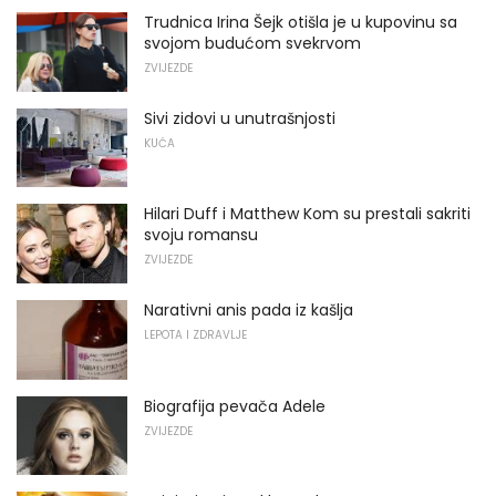
Trudnica Irina Šejk otišla je u kupovinu sa
svojom budućom svekrvom
ZVIJEZDE
Sivi zidovi u unutrašnjosti
KUĆA
Hilari Duff i Matthew Kom su prestali sakriti
svoju romansu
ZVIJEZDE
Narativni anis pada iz kašlja
LEPOTA I ZDRAVLJE
Biografija pevača Adele
ZVIJEZDE