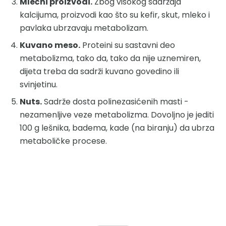
Mlečni proizvodi.
Zbog visokog sadržaja
kalcijuma, proizvodi kao što su kefir, skut, mleko i
pavlaka ubrzavaju metabolizam.
Kuvano meso.
Proteini su sastavni deo
metabolizma, tako da, tako da nije uznemiren,
dijeta treba da sadrži kuvano govedino ili
svinjetinu.
Nuts.
Sadrže dosta polinezasićenih masti -
nezamenljive veze metabolizma. Dovoljno je jediti
100 g lešnika, badema, kade (na biranju) da ubrza
metaboličke procese.