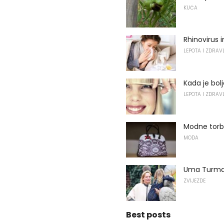
KUĆA
Rhinovirus i
LEPOTA I ZDRAV
Kada je bolj
LEPOTA I ZDRAV
Modne torb
MODA
Uma Turman,
ZVIJEZDE
Best posts