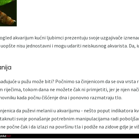
pogled akvarijum kućni ljubimci prezentuju svoje uzgajivače iznena
uopšte nisu jednostavni i mogu udariti neiskusnog akvarista. Da, i
nija
enađujuće u pužu može biti? Počnimo sa činjenicom da se ova vrsta 
gim riječima, tokom dana ne možete čak ni primjetiti, jer je njen nač
novniku kada počnu čišćenje dna i ponovno razmatraju tlo.
njenica da puževi melanii u akvarijumu - nešto poput indikatora kv
dstaknuti svoje ponašanje potrebnim manipulacijama radi poboljšanja
ne počne čak i da izlazi na površinu tla i podiže na zidove gdje je vi