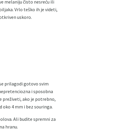
e melaniju čisto nesreću ili
jaka. Vrlo teško ih je videti,
 otkriven uskoro.
se prilagodi gotovo svim
e nepretenciozna i sposobna
e preživeti, ako je potrebno,
od oko 4 mm i bez souringa.
polova. Ali budite spremni za
 na hranu.