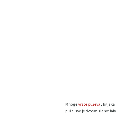
Mnoge
vrste puževa
, biljaka
puža, sve je dvosmisleno: iak