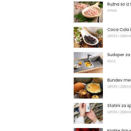
Ružna so iz
FITNES
Coca Cola i
LEPOTA I ZDRAV
Sudoper za k
KUĆA
Bundev med
LEPOTA I ZDRAV
Statini za 
LEPOTA I ZDRAV
Kratke frizu