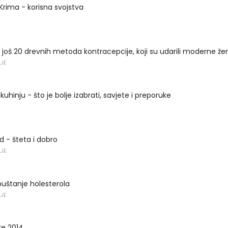
 Krima - korisna svojstva
 još 20 drevnih metoda kontracepcije, koji su udarili moderne že
LJE
uhinju - što je bolje izabrati, savjete i preporuke
 - šteta i dobro
LJE
spuštanje holesterola
LJE
re 2014