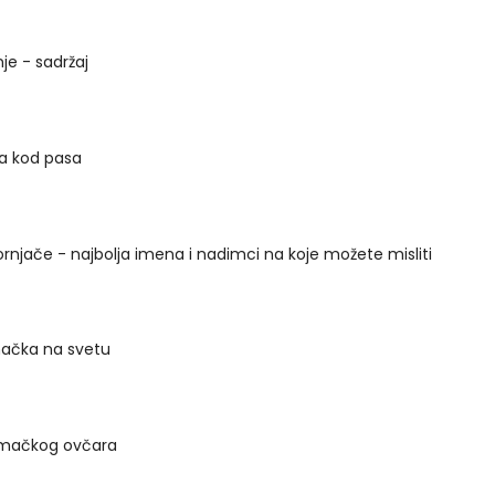
nje - sadržaj
za kod pasa
rnjače - najbolja imena i nadimci na koje možete misliti
mačka na svetu
emačkog ovčara