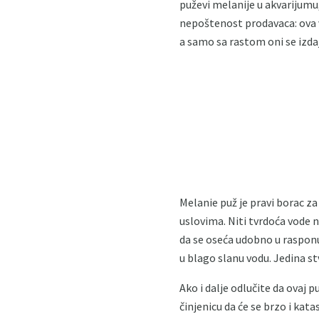
puževi melanije u akvarijumu,
nepoštenost prodavaca: ova vr
a samo sa rastom oni se izdaj
Melanie puž je pravi borac za 
uslovima. Niti tvrdoća vode n
da se oseća udobno u rasponu 
u blago slanu vodu. Jedina s
Ako i dalje odlučite da ovaj 
činjenicu da će se brzo i kat