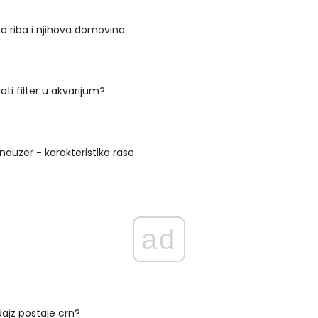
a riba i njihova domovina
rati filter u akvarijum?
nauzer - karakteristika rase
ad
ajz postaje crn?