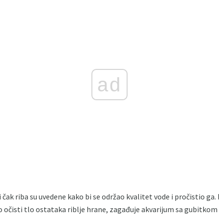
ad
 i čak riba su uvedene kako bi se održao kvalitet vode i pročistio ga
o očisti tlo ostataka riblje hrane, zagađuje akvarijum sa gubitkom 