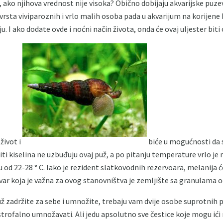
 ako njihova vrednost nije visoka? Obično dobijaju akvarijske puzev
sta viviparoznih i vrlo malih osoba pada u akvarijum na korijene bil
u. I ako dodate ovde i noćni način života, onda će ovaj uljester biti
život i
biće u mogućnosti da 
iti kiselina ne uzbuđuju ovaj puž, a po pitanju temperature vrlo j
od 22-28 ° C. Iako je rezident slatkovodnih rezervoara, melanija ć
tvar koja je važna za ovog stanovništva je zemljište sa granulama 
puž zadržite za sebe i umnožite, trebaju vam dvije osobe suprotnih 
astrofalno umnožavati. Ali jedu apsolutno sve čestice koje mogu ići