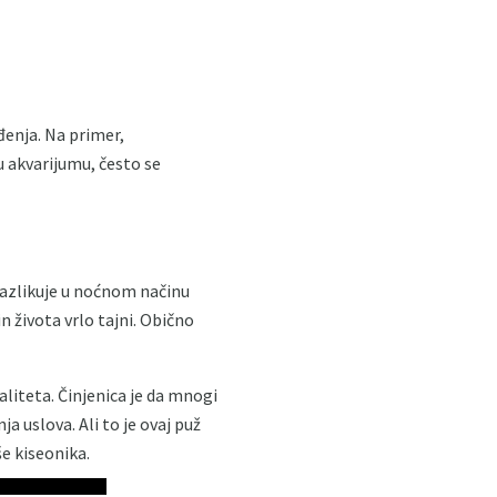
đenja. Na primer,
u akvarijumu, često se
razlikuje u noćnom načinu
in života vrlo tajni. Obično
aliteta. Činjenica je da mnogi
 uslova. Ali to je ovaj puž
še kiseonika.