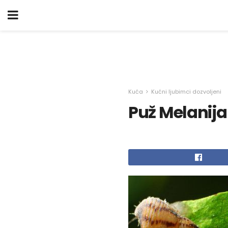
Kuća
Kućni ljubimci dozvoljeni
Puž Melanija