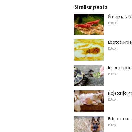
Similar posts
Šrimp iz viš
KUĆA
Leptospiro
KUĆA
Imena za ko
KUĆA
Najstarija 
KUĆA
Briga za n
KUĆA