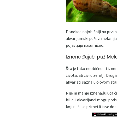
Ponekad najobičniji na prvi 
akvarijumski puževi melanija 
pojavljuju nasumično.
Iznenađujući puž Mela
Šta je tako neobično ili izn
života, ali živi u zemlji. Dru
akvaristi saznaju o ovom sta
Nije ni manje iznenađujuća či
biljci i akvarijanci mogu po
koji nećete primetiti sve dok 