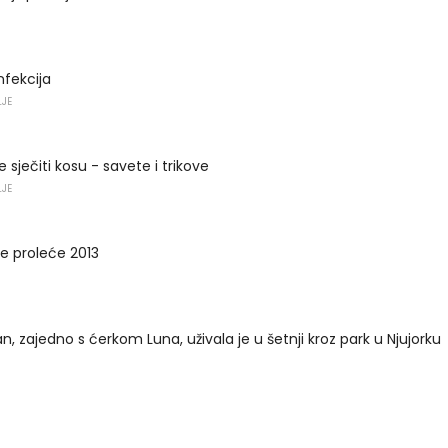
nfekcija
LJE
e sječiti kosu - savete i trikove
LJE
e proleće 2013
 zajedno s ćerkom Luna, uživala je u šetnji kroz park u Njujorku