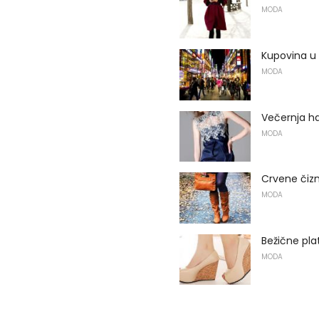
MODA
Kupovina u
MODA
Večernja ha
MODA
Crvene čizme
MODA
Bežične pl
MODA