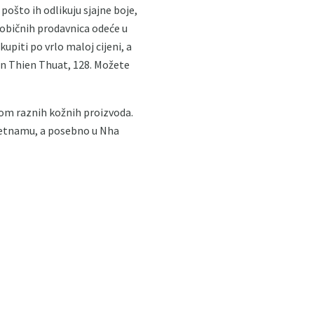
ošto ih odlikuju sjajne boje,
 običnih prodavnica odeće u
upiti po vrlo maloj cijeni, a
yen Thien Thuat, 128. Možete
rom raznih kožnih proizvoda.
ijetnamu, a posebno u Nha