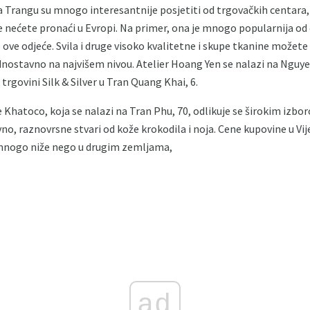
Trangu su mnogo interesantnije posjetiti od trgovačkih centara, p
je nećete pronaći u Evropi. Na primer, ona je mnogo popularnija od
ove odjeće. Svila i druge visoko kvalitetne i skupe tkanine možete k
jednostavno na najvišem nivou. Atelier Hoang Yen se nalazi na Ngu
 u trgovini Silk & Silver u Tran Quang Khai, 6.
 Khatoco, koja se nalazi na Tran Phu, 70, odlikuje se širokim izbo
o, raznovrsne stvari od kože krokodila i noja. Cene kupovine u V
 mnogo niže nego u drugim zemljama,
ad