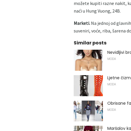
možete kupiti razne nakit, ka
naći u Hung Vuong, 24B.
Marketi.
Na jednoj od glavnih
suveniri, voće, riba, šarena 
Similar posts
Nevidljivi br
MODA
Ljetne čizm
MODA
Obrisane far
MODA
Maršalov k