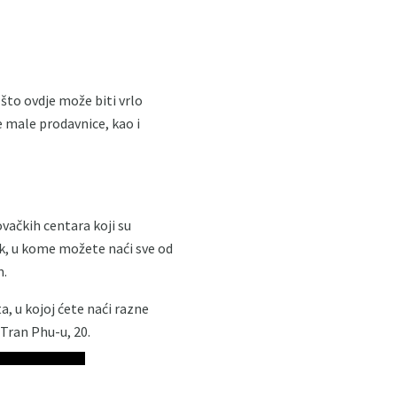
što ovdje može biti vrlo
e male prodavnice, kao i
ačkih centara koji su
k, u kome možete naći sve od
m.
, u kojoj ćete naći razne
 Tran Phu-u, 20.