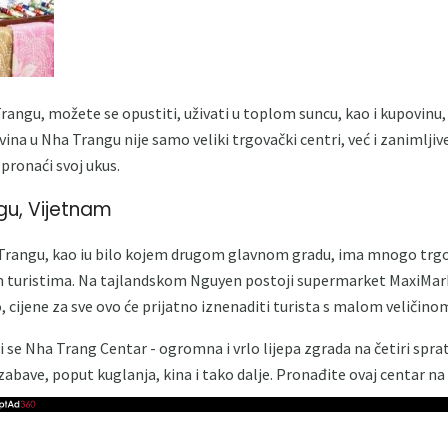
ngu, možete se opustiti, uživati ​​u toplom suncu, kao i kupovinu, 
ina u Nha Trangu nije samo veliki trgovački centri, već i zanimljiv
 pronaći svoj ukus.
gu, Vijetnam
Trangu, kao iu bilo kojem drugom glavnom gradu, ima mnogo trgov
im turistima. Na tajlandskom Nguyen postoji supermarket MaxiMar
 cijene za sve ovo će prijatno iznenaditi turista s malom veličino
se Nha Trang Centar - ogromna i vrlo lijepa zgrada na četiri sprata
 zabave, poput kuglanja, kina i tako dalje. Pronađite ovaj centar na