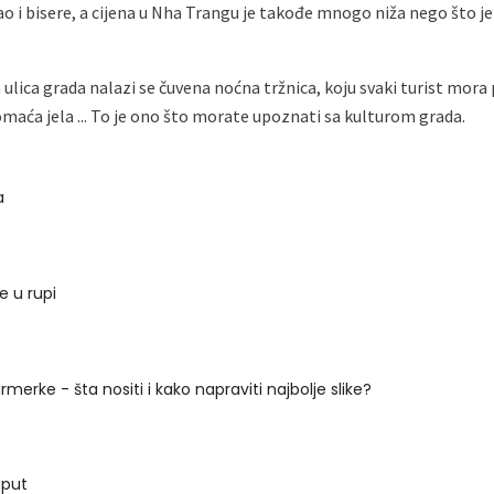
o i bisere, a cijena u Nha Trangu je takođe mnogo niža nego što je
 ulica grada nalazi se čuvena noćna tržnica, koju svaki turist mora 
domaća jela ... To je ono što morate upoznati sa kulturom grada.
a
e u rupi
merke - šta nositi i kako napraviti najbolje slike?
aput