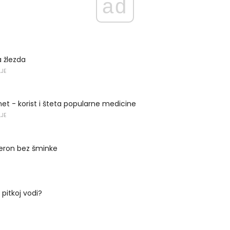
ad
a žlezda
LJE
t - korist i šteta popularne medicine
LJE
heron bez šminke
 pitkoj vodi?