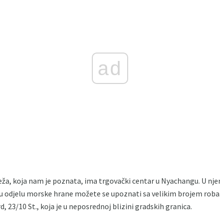
ad
a, koja nam je poznata, ima trgovački centar u Nyachangu. U njem
 odjelu morske hrane možete se upoznati sa velikim brojem roba.
, 23/10 St., koja je u neposrednoj blizini gradskih granica.