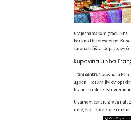
U vijetnamskom gradu Nha Tra
korisno i interesantno. Kupov
šarena tržišta. Uopšte, svi će
Kupovina u Nha Tran
Tržni centri.
Naravno, u Nha 
ugodni i razumljivi evropsk
hrane do odeće. Istovremeno,
U samom centru grada nalazi 
robe, kao i kafe zone i razne