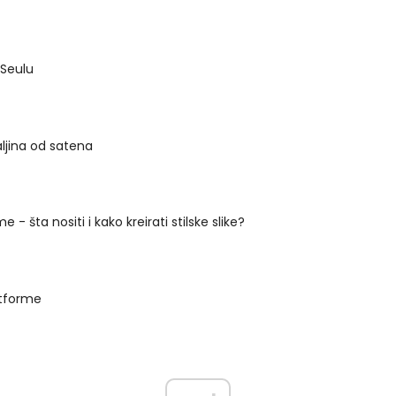
 Seulu
ljina od satena
 - šta nositi i kako kreirati stilske slike?
atforme