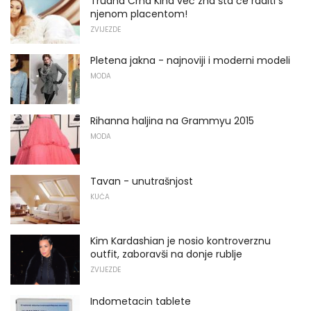
Trudna Crna Kina već zna šta će raditi s
njenom placentom!
ZVIJEZDE
Pletena jakna - najnoviji i moderni modeli
MODA
Rihanna haljina na Grammyu 2015
MODA
Tavan - unutrašnjost
KUĆA
Kim Kardashian je nosio kontroverznu
outfit, zaboravši na donje rublje
ZVIJEZDE
Indometacin tablete