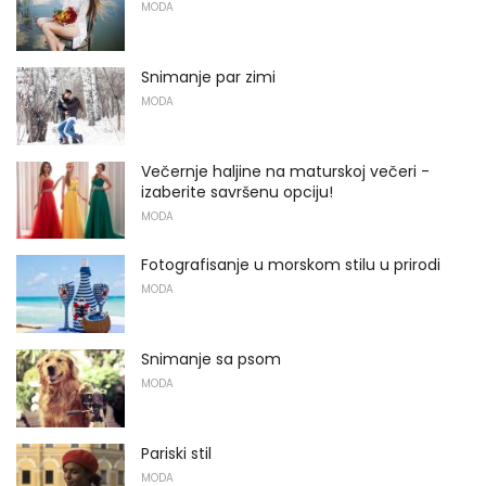
MODA
Snimanje par zimi
MODA
Večernje haljine na maturskoj večeri -
izaberite savršenu opciju!
MODA
Fotografisanje u morskom stilu u prirodi
MODA
Snimanje sa psom
MODA
Pariski stil
MODA