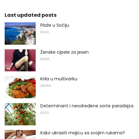
Last updated posts
Plaže u Sočiju
KUĆA
Ženske cipele za jesen
MODA
Krila u multivarku
HRANA
Determinant i neodređene sorte paradajza
KUĆA
Kako ukrasiti majicu sa svojim rukama?