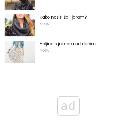
Kako nositi šal-jaram?
MODA
Haljina s jaknom od denim
MODA
ad