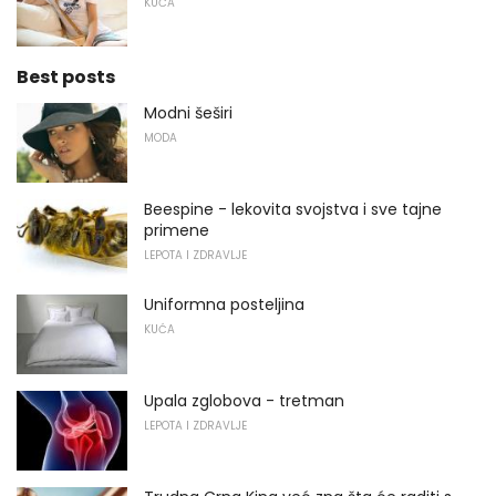
KUĆA
Best posts
Modni šeširi
MODA
Beespine - lekovita svojstva i sve tajne
primene
LEPOTA I ZDRAVLJE
Uniformna posteljina
KUĆA
Upala zglobova - tretman
LEPOTA I ZDRAVLJE