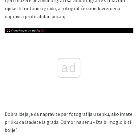
Ljeti možete bezbedno igrati sa vodom. Igrajte s mlazom
rijeke ili fontane u gradu, a fotograf će u međuvremenu
napraviti profitabilan pucanj.
ad
Dobra ideja je da napravite par fotografija u senku, ako imate
priliku da izađete iz grada. Odmor na senu - šta bi moglo biti
bolje?