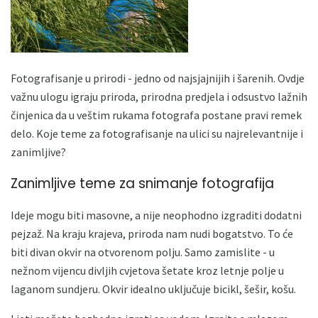
Fotografisanje u prirodi - jedno od najsjajnijih i šarenih. Ovdje
važnu ulogu igraju priroda, prirodna predjela i odsustvo lažnih
činjenica da u veštim rukama fotografa postane pravi remek
delo. Koje teme za fotografisanje na ulici su najrelevantnije i
zanimljive?
Zanimljive teme za snimanje fotografija
Ideje mogu biti masovne, a nije neophodno izgraditi dodatni
pejzaž. Na kraju krajeva, priroda nam nudi bogatstvo. To će
biti divan okvir na otvorenom polju. Samo zamislite - u
nežnom vijencu divljih cvjetova šetate kroz letnje polje u
laganom sundjeru. Okvir idealno uključuje bicikl, šešir, košu.