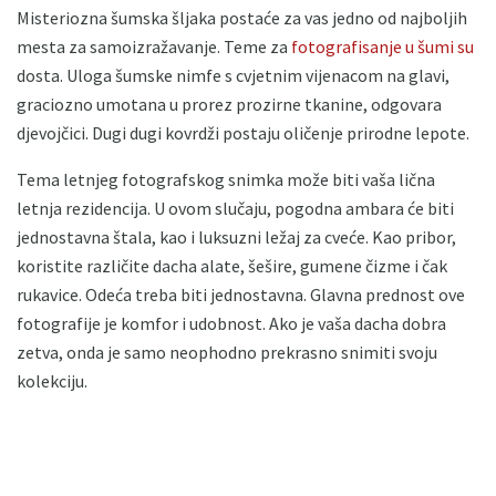
Misteriozna šumska šljaka postaće za vas jedno od najboljih
mesta za samoizražavanje. Teme za
fotografisanje u šumi su
dosta. Uloga šumske nimfe s cvjetnim vijenacom na glavi,
graciozno umotana u prorez prozirne tkanine, odgovara
djevojčici. Dugi dugi kovrdži postaju oličenje prirodne lepote.
Tema letnjeg fotografskog snimka može biti vaša lična
letnja rezidencija. U ovom slučaju, pogodna ambara će biti
jednostavna štala, kao i luksuzni ležaj za cveće. Kao pribor,
koristite različite dacha alate, šešire, gumene čizme i čak
rukavice. Odeća treba biti jednostavna. Glavna prednost ove
fotografije je komfor i udobnost. Ako je vaša dacha dobra
zetva, onda je samo neophodno prekrasno snimiti svoju
kolekciju.